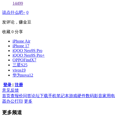
14499
说点什么吧~
0
发评论，赚金豆
收藏
0
分享
iPhone Air
iPhone 17
iQOO Neo9S Pro
iQOO Neo9S Pro+
OPPOFindX7
三星S25
vivos19
华为nova12
登录
|
注册
意见反馈
首页
查报价
问答
论坛
下载
手机
笔记本
游戏硬件
数码影音
家用电
器
办公打印
更多
更多频道