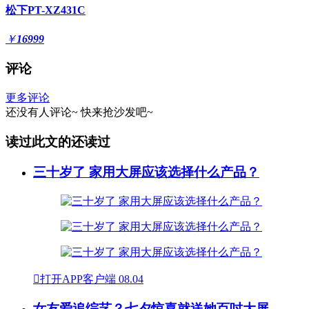
松下PT-XZ431C
￥
16999
评论
更多评论
还没有人评论~
快来
抢沙发
吧~
读过此文的还读过
三十岁了 家用大屏应该选择什么产品？

打开APP客户端
08.04
女友爱追综艺？七夕惊喜就送她百吋大屏