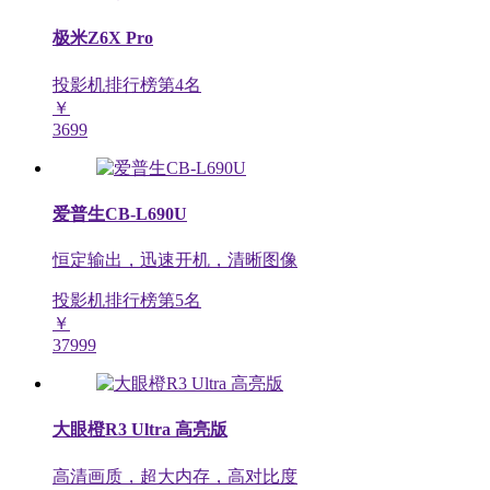
极米Z6X Pro
投影机排行榜第
4
名
￥
3699
爱普生CB-L690U
恒定输出，迅速开机，清晰图像
投影机排行榜第
5
名
￥
37999
大眼橙R3 Ultra 高亮版
高清画质，超大内存，高对比度