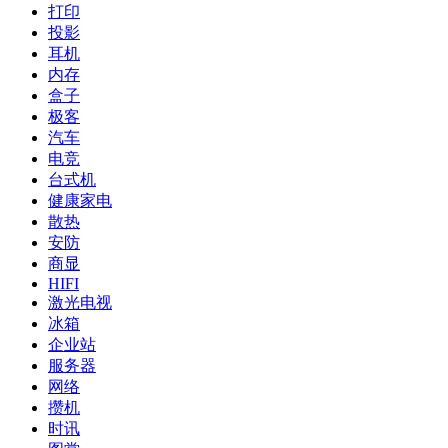
打印
投影
耳机
内存
盒子
极客
汽车
电竞
台式机
健康家电
散热
安防
商显
HIFI
激光电视
冰箱
企业站
服务器
网络
攒机
时讯