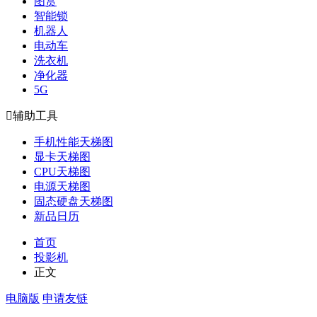
图赏
智能锁
机器人
电动车
洗衣机
净化器
5G

辅助工具
手机性能天梯图
显卡天梯图
CPU天梯图
电源天梯图
固态硬盘天梯图
新品日历
首页
投影机
正文
电脑版
申请友链