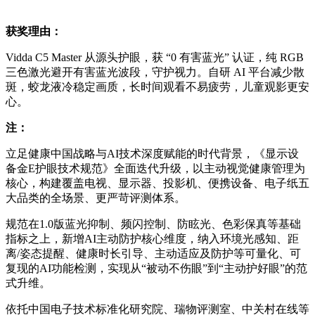
获奖理由：
Vidda C5 Master 从源头护眼，获 “0 有害蓝光” 认证，纯 RGB
三色激光避开有害蓝光波段，守护视力。自研 AI 平台减少散
斑，蛟龙液冷稳定画质，长时间观看不易疲劳，儿童观影更安
心。
注：
立足健康中国战略与AI技术深度赋能的时代背景，《显示设
备金E护眼技术规范》全面迭代升级，以主动视觉健康管理为
核心，构建覆盖电视、显示器、投影机、便携设备、电子纸五
大品类的全场景、更严苛评测体系。
规范在1.0版蓝光抑制、频闪控制、防眩光、色彩保真等基础
指标之上，新增AI主动防护核心维度，纳入环境光感知、距
离/姿态提醒、健康时长引导、主动适应及防护等可量化、可
复现的AI功能检测，实现从“被动不伤眼”到“主动护好眼”的范
式升维。
依托中国电子技术标准化研究院、瑞物评测室、中关村在线等