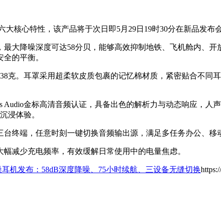
机的六大核心特性，该产品将于次日即5月29日19时30分在新品发
，最大降噪深度可达58分贝，能够高效抑制地铁、飞机舱内、开
安全的平衡。
38克。耳罩采用超柔软皮质包裹的记忆棉材质，紧密贴合不同
Res Audio金标高清音频认证，具备出色的解析力与动态响应
的沉浸体验。
三台终端，任意时刻一键切换音频输出源，满足多任务办公、移
大幅减少充电频率，有效缓解日常使用中的电量焦虑。
降噪耳机发布：58dB深度降噪、75小时续航、三设备无缝切换
https: