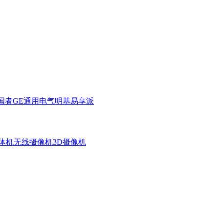
国者
GE通用电气
明基
易享派
体机
无线摄像机
3D摄像机