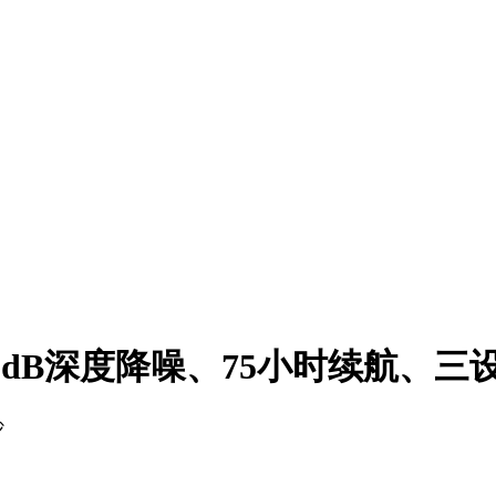
58dB深度降噪、75小时续航、
沙