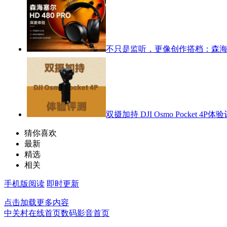
不只是监听，更像创作搭档：森海塞尔
双摄加持 DJI Osmo Pocket 4P体
猜你喜欢
最新
精选
相关
手机版阅读
即时更新
点击加载更多内容
中关村在线首页
数码影音首页