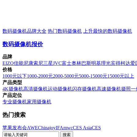
数码摄像机品牌大全
热门数码摄像机
上升最快的数码摄像机
数码摄像机报价
品牌
EIZO
佳能
尼康
索尼
三星
JVC
富士
奥林巴斯
明基
理光
宾得
柯达
爱
价格
1000元以下
1000-2000元
2000-5000元
5000-15000元
15000元以上
产品类型
4K摄像机
高清摄像机
运动摄像机
闪存摄像机
高速摄像机
摄照一
产品定位
专业摄像机
家用摄像机
热门搜索
苹果发布会
AWE
Chinajoy
IFA
mwc
CES Asia
CES