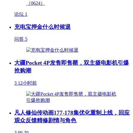
论坛
1
充电宝押金什么时候退
问答
5
大疆Pocket 4P发售即售罄，双主摄电影机引爆
抢购潮
3
12小时前
凡人修仙传动画177-178集优化重制上线，回应
观众反馈精修剧情与角色
3
06.20