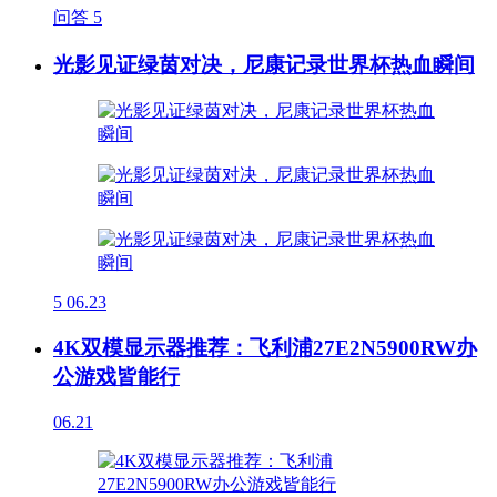
问答
5
光影见证绿茵对决，尼康记录世界杯热血瞬间
5
06.23
4K双模显示器推荐：飞利浦27E2N5900RW办
公游戏皆能行
06.21