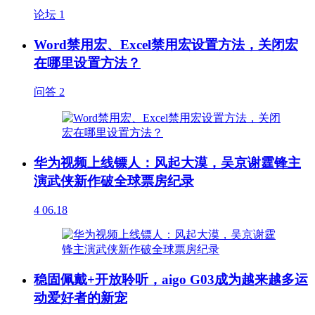
论坛
1
Word禁用宏、Excel禁用宏设置方法，关闭宏
在哪里设置方法？
问答
2
华为视频上线镖人：风起大漠，吴京谢霆锋主
演武侠新作破全球票房纪录
4
06.18
稳固佩戴+开放聆听，aigo G03成为越来越多运
动爱好者的新宠