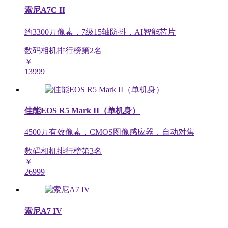
索尼A7C II
约3300万像素，7级15轴防抖，AI智能芯片
数码相机排行榜第
2
名
￥
13999
佳能EOS R5 Mark II（单机身）
4500万有效像素，CMOS图像感应器，自动对焦
数码相机排行榜第
3
名
￥
26999
索尼A7 IV