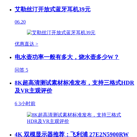
艾勒丝汀开放式蓝牙耳机39元
06.20
优惠直达 >
电水壶功率一般有多大，烧水壶多少W？
问答
5
8K超高清测试素材标准发布，支持三格式HDR
及VR主观评价
6
3小时前
4K 双模显示器推荐：飞利浦 27E2N5900RW