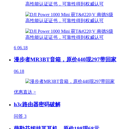
6
06.18
漫步者MR3BT音箱，原价440现297带回家
06.18
优惠直达 >
h3c路由器密码破解
问答
3
萨勒芬妮挂耳耳机，原价198现68元