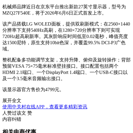
机械师品牌近日在京东平台推出新款27英寸显示器，型号为
MZQ27F540E，将于2026年6月6日正式首发上市。
该产品搭载LG WOLED面板，提供双刷新模式：在2560×1440
分辨率下支持540Hz高刷，在1280×720分辨率下则可实现
720Hz超高刷新率。其灰阶响应时间低至0.02毫秒，峰值亮度
达1500尼特，原生支持10bit色深，并覆盖99.5% DCI-P3广色
域。
整机配备多功能调节支架，支持升降、俯仰及旋转操作；背部
预留VESA 75×75毫米标准壁挂接口。接口配置包括两个
HDMI 2.1端口、一个DisplayPort 1.4端口、一个USB-C接口以
及一个3.5毫米音频输出接口。
该显示器官方售价为4799元。
展开全文
使用中关村在线APP，查看更多精彩资讯
人赞过该文
赞
内容纠错
相关电商优惠