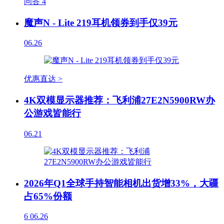
问答
4
魔声N - Lite 219耳机领券到手仅39元
06.26
优惠直达 >
4K双模显示器推荐：飞利浦27E2N5900RW办
公游戏皆能行
06.21
2026年Q1全球手持智能相机出货增33%，大疆
占65%份额
6
06.26