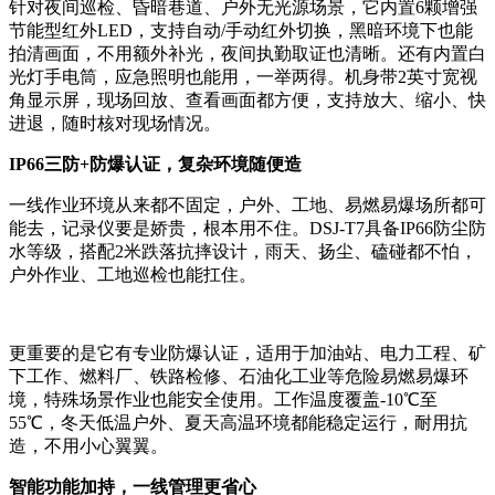
针对夜间巡检、昏暗巷道、户外无光源场景，它内置6颗增强
节能型红外LED，支持自动/手动红外切换，黑暗环境下也能
拍清画面，不用额外补光，夜间执勤取证也清晰。还有内置白
光灯手电筒，应急照明也能用，一举两得。机身带2英寸宽视
角显示屏，现场回放、查看画面都方便，支持放大、缩小、快
进退，随时核对现场情况。
IP66三防+防爆认证，复杂环境随便造
一线作业环境从来都不固定，户外、工地、易燃易爆场所都可
能去，记录仪要是娇贵，根本用不住。DSJ-T7具备IP66防尘防
水等级，搭配2米跌落抗摔设计，雨天、扬尘、磕碰都不怕，
户外作业、工地巡检也能扛住。
更重要的是它有专业防爆认证，适用于加油站、电力工程、矿
下工作、燃料厂、铁路检修、石油化工业等危险易燃易爆环
境，特殊场景作业也能安全使用。工作温度覆盖-10℃至
55℃，冬天低温户外、夏天高温环境都能稳定运行，耐用抗
造，不用小心翼翼。
智能功能加持，一线管理更省心