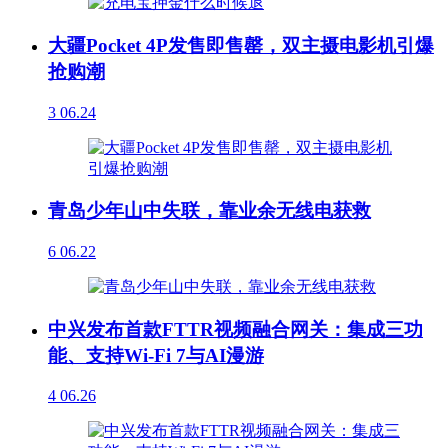
大疆Pocket 4P发售即售罄，双主摄电影机引爆
抢购潮
3
06.24
青岛少年山中失联，靠业余无线电获救
6
06.22
中兴发布首款FTTR视频融合网关：集成三功
能、支持Wi-Fi 7与AI漫游
4
06.26