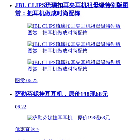
JBL CLIPS琉璃扣耳夹耳机祖母绿特别版图
赏：把耳机做成时尚配饰
图赏
06.25
萨勒芬妮挂耳耳机，原价198现68元
06.22
优惠直达 >