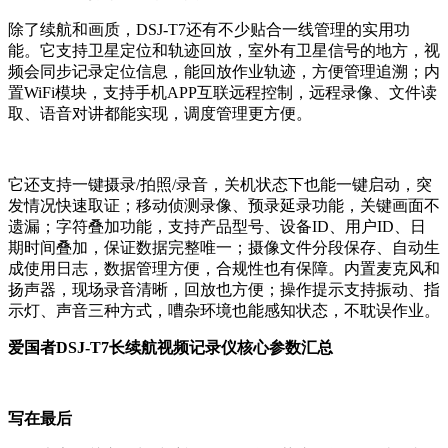
除了续航和画质，DSJ-T7还有不少贴合一线管理的实用功
能。它支持卫星定位和轨迹回放，室外有卫星信号的地方，视
频会同步记录定位信息，能回放作业轨迹，方便管理追溯；内
置WiFi模块，支持手机APP互联远程控制，远程录像、文件读
取、语音对讲都能实现，调度管理更方便。
它还支持一键摄录/拍照/录音，关机状态下也能一键启动，突
发情况快速取证；移动侦测录像、预录延录功能，关键画面不
遗漏；字符叠加功能，支持产品型号、设备ID、用户ID、日
期时间叠加，保证数据完整唯一；摄像文件分段保存、自动生
成使用日志，数据管理方便，合规性也有保障。内置麦克风和
扬声器，现场录音清晰，回放也方便；操作提示支持振动、指
示灯、声音三种方式，嘈杂环境也能感知状态，不耽误作业。
爱国者DSJ-T7长续航视频记录仪核心参数汇总
写在最后