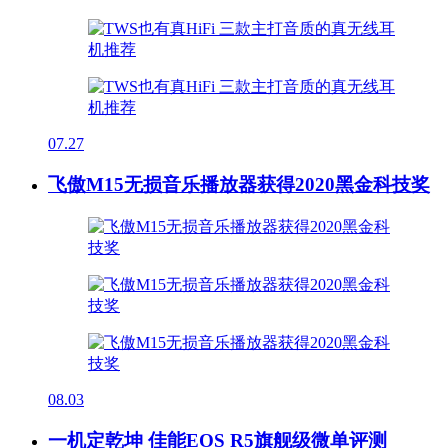
07.27
飞傲M15无损音乐播放器获得2020黑金科技奖
08.03
一机定乾坤 佳能EOS R5旗舰级微单评测