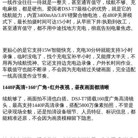
一线作业往往一待就是一整天，甚至通宵值守，续航不够、充
电麻烦，都是硬伤。爱国者DSJ-T7最核心的优势，就是它的
续航能力，内置3400mAh/3.8V锂聚合物电池，在480P关屏模
式下，最长拍摄时间可达15小时，从早班下井/执勤到收工，
甚至通宵值守，都不用中途找地方充电，彻底告别电量焦虑。
更贴心的是它支持15W智能快充，充电30分钟就能支持3小时
录像，临时没电了，找个充电宝补半小时，又能撑大半天，不
用再为续航慌神。它还支持边充电边录像，户外长时间作业、
车载值守也能不断录，不会因为充电错过关键画面，完全适配
一线高强度作业节奏。
1440P高清+160°广角+红外夜视，昼夜画面都清晰
续航够了，画面拍不清也白搭。DSJ-T7搭载160度广角高清镜
头，最高支持1440P高清录像，搭配5800万像素拍照，不管是
记录现场全貌，还是拍清设备细节、人员特征、标识信息，都
能精准还原，不会因为画质模糊留下隐患。