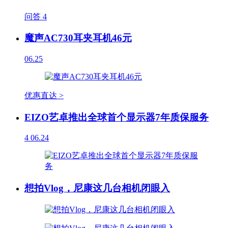
问答
4
魔声AC730耳夹耳机46元
06.25
优惠直达 >
EIZO艺卓推出全球首个显示器7年质保服务
4
06.24
想拍Vlog，尼康这几台相机闭眼入