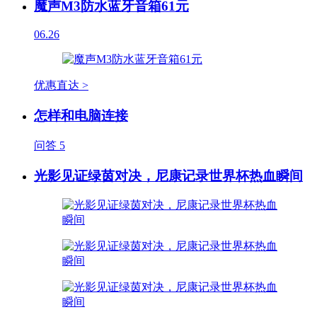
魔声M3防水蓝牙音箱61元
06.26
优惠直达 >
怎样和电脑连接
问答
5
光影见证绿茵对决，尼康记录世界杯热血瞬间