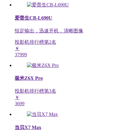
爱普生CB-L690U
恒定输出，迅速开机，清晰图像
投影机排行榜第
2
名
￥
37999
极米Z6X Pro
投影机排行榜第
3
名
￥
3699
当贝X7 Max