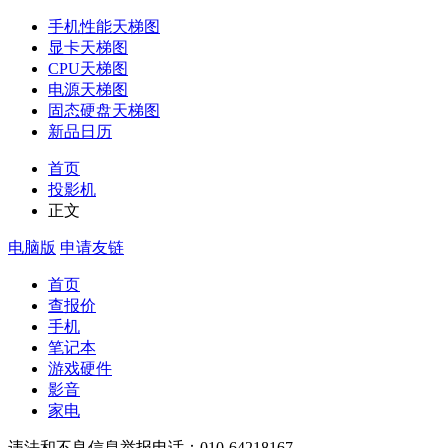
手机性能天梯图
显卡天梯图
CPU天梯图
电源天梯图
固态硬盘天梯图
新品日历
首页
投影机
正文
电脑版
申请友链
首页
查报价
手机
笔记本
游戏硬件
影音
家电
违法和不良信息举报电话：010-64218167