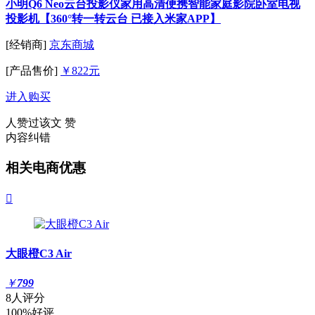
小明Q6 Neo云台投影仪家用高清便携智能家庭影院卧室电视
投影机【360°转一转云台 已接入米家APP】
[经销商]
京东商城
[产品售价]
￥822元
进入购买
人赞过该文
赞
内容纠错
相关电商优惠

大眼橙C3 Air
￥
799
8人评分
100%好评