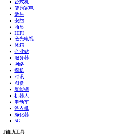
台式机
健康家电
散热
安防
商显
HIFI
激光电视
冰箱
企业站
服务器
网络
攒机
时讯
图赏
智能锁
机器人
电动车
洗衣机
净化器
5G

辅助工具