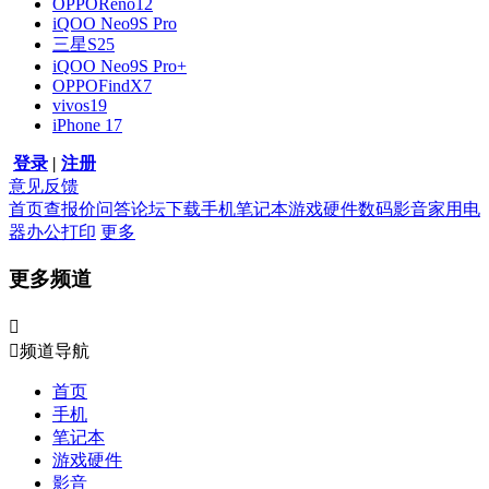
OPPOReno12
iQOO Neo9S Pro
三星S25
iQOO Neo9S Pro+
OPPOFindX7
vivos19
iPhone 17
登录
|
注册
意见反馈
首页
查报价
问答
论坛
下载
手机
笔记本
游戏硬件
数码影音
家用电
器
办公打印
更多
更多频道


频道导航
首页
手机
笔记本
游戏硬件
影音