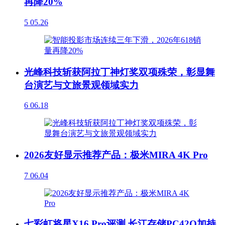
再降20%
5
05.26
光峰科技斩获阿拉丁神灯奖双项殊荣，彰显舞
台演艺与文旅景观领域实力
6
06.18
2026友好显示推荐产品：极米MIRA 4K Pro
7
06.04
七彩虹将星X16 Pro评测 长江存储PC42Q加持