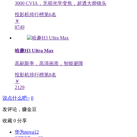
3000 CVIA，无损光学变焦，超透大师镜头
投影机排行榜第
6
名
￥
8749
哈趣H3 Ultra Max
高刷新率，高清画质，智能避障
投影机排行榜第
8
名
￥
2129
说点什么吧~
0
发评论，赚金豆
收藏
0
分享
华为nova12