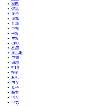
家电
键鼠
显卡
游戏
音频
电视
平板
主板
CPU
机箱
显示器
空调
固态
打印
投影
耳机
内存
盒子
极客
汽车
电竞