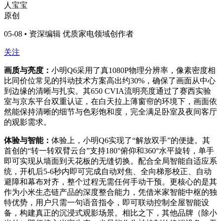
人宝宝
原创
05-08 • 资深编辑 优质家电领域创作者
关注
画质与亮度：
小明Q6采用了真1080P物理分辨率，像素密度相
比同价位常见的抖动技术方案高出约30%，确保了画面从中心
到边缘的清晰与扎实。其650 CVIA流明亮度通过了赛西实验
室与京东平台双重认证，在白天拉上薄窗帘的环境下，画面依
然能保持清晰的细节与色彩饱和度，完全满足卧室及夜间客厅
的观影需求。
体验与智能：
体验上，小明Q6实现了“解放双手”的便捷。其
首创的“转一转双臂云台”支持180°俯仰和360°水平旋转，单手
即可实现从墙面到天花板的无缝切换。配合全局智能自适应系
统，开机后5-6秒内即可完成自动对焦、全向梯形校正、自动
避障和幕布对齐，整个过程无需任何手动干预。更核心的是其
作为小米生态链产品的深度整合能力，凭借米家智能中枢的独
特优势，用户只需一句语音指令，即可联动控制全屋智能设
备，构建真正的沉浸式观影场景。相比之下，其他品牌（除小