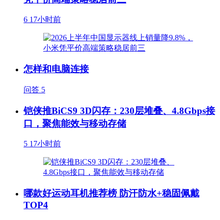
6
17小时前
怎样和电脑连接
问答
5
铠侠推BiCS9 3D闪存：230层堆叠、4.8Gbps接
口，聚焦能效与移动存储
5
17小时前
哪款好运动耳机推荐榜 防汗防水+稳固佩戴
TOP4