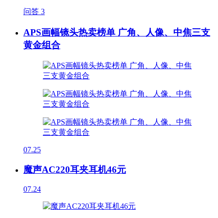
问答
3
APS画幅镜头热卖榜单 广角、人像、中焦三支
黄金组合
07.25
魔声AC220耳夹耳机46元
07.24