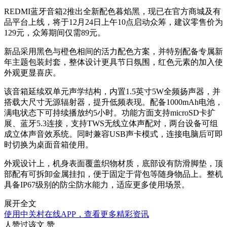
REDMI蓝牙音箱2推出全新配色暮焰黑，现已在官方商城及有
品平台上线，将于12月24日上午10点启动众筹，建议零售价为
129元，众筹期间仅需89元。
新品采用黑色与橙色相间的活力配色方案，并特别配备专属新
年主题包装封套，整体设计更具节日氛围，红色元素的加入使
外观更显喜庆。
该音箱延续双单元声学结构，内置1.5英寸5W全频扬声器，并
搭载大尺寸无源辐射器，提升低频表现。配备1000mAh电池，
满电状态下可持续播放约5小时。功能方面支持microSD卡扩
展、蓝牙5.3连接，支持TWS无线立体声配对，两台设备可组
成立体声音效系统。同时兼容USB声卡模式，连接电脑后可即
时切换为桌面音箱使用。
外观设计上，机身表面覆盖织物材质，底部设有防滑脚垫，顶
部配有可拆卸金属挂扣，便于固定于背包等随身物品上。整机
具备IP67级别的防尘防水能力，适应更多使用场景。
展开全文
使用中关村在线APP，查看更多精彩资讯
人赞过该文
赞