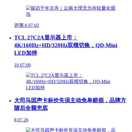
评测
6
07.02
TCL 27C2A显示器上市：
4K/160Hz+HD/320Hz双模切换，QD-Mini
LED加持
10
07.09
大司马因声卡标价失误主动免单赔损，品牌方
随后全额兜底
8
07.26