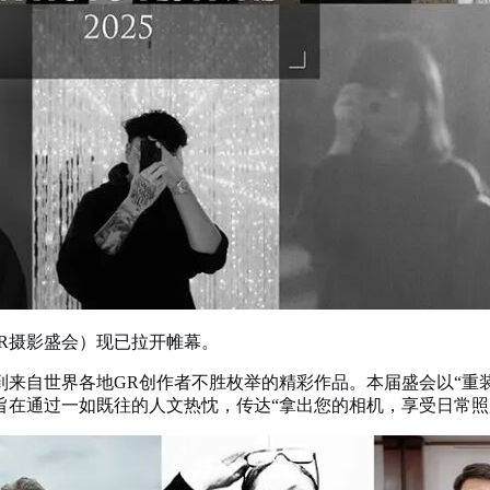
25 GR摄影盛会）现已拉开帷幕。
收到来自世界各地GR创作者不胜枚举的精彩作品。本届盛会以“重
旨在通过一如既往的人文热忱，传达“拿出您的相机，享受日常照