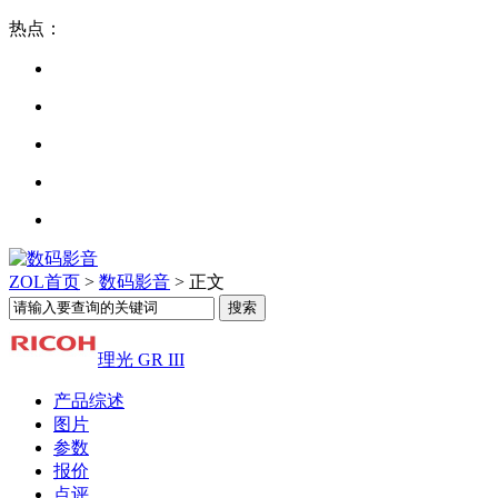
热点：
ZOL首页
>
数码影音
> 正文
理光 GR III
产品综述
图片
参数
报价
点评