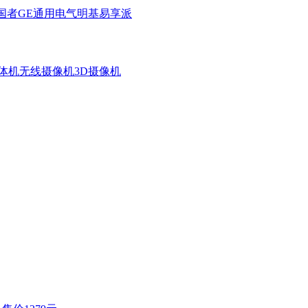
国者
GE通用电气
明基
易享派
体机
无线摄像机
3D摄像机