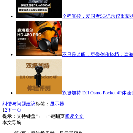
全程智控，爱国者5G记录仪重塑
不只是监听，更像创作搭档：森海塞尔
双摄加持 DJI Osmo Pocket 4P体
纠错与问题建议
标签：
显示器
1
2
下一页
提示：支持键盘“← →”键翻页
阅读全文
本文导航