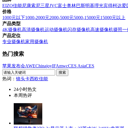
EIZO
佳能
尼康
索尼
三星
JVC
富士
奥林巴斯
明基
理光
宾得
柯达
爱
价格
1000元以下
1000-2000元
2000-5000元
5000-15000元
15000元以上
产品类型
4K摄像机
高清摄像机
运动摄像机
闪存摄像机
高速摄像机
摄照一
产品定位
专业摄像机
家用摄像机
热门搜索
苹果发布会
AWE
Chinajoy
IFA
mwc
CES Asia
CES
热词：
镜头
卡西欧
佳能
24小时热文
本周热评