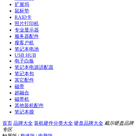
扩展坞
鼠标垫
RAID卡
照片打印机
专业显示器
服务器配件
瘦客户机
笔记本电池
USB HUB
电子白板
笔记本电源适配器
笔记本包
其它配件
磁带
超融合
磁带机
其他装机配件
笔记本膜
首页
品牌大全
装机硬件分类大全
硬盘品牌大全
戴尔硬盘品牌
专区
触屏版
|
极速版
|
电脑版