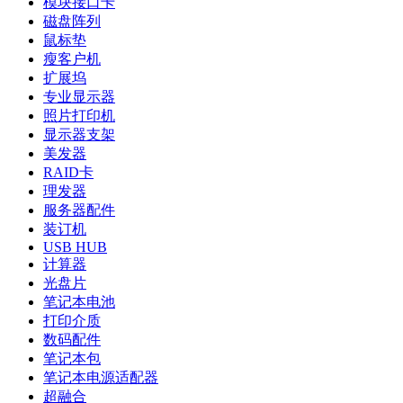
模块接口卡
磁盘阵列
鼠标垫
瘦客户机
扩展坞
专业显示器
照片打印机
显示器支架
美发器
RAID卡
理发器
服务器配件
装订机
USB HUB
计算器
光盘片
笔记本电池
打印介质
数码配件
笔记本包
笔记本电源适配器
超融合