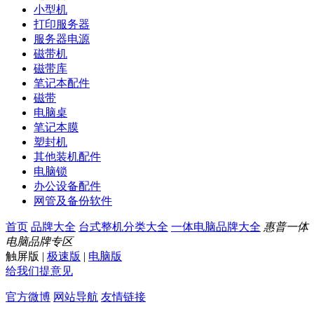
小型机
打印服务器
服务器电源
磁带机
磁带库
笔记本配件
磁带
电脑桌
笔记本膜
塑封机
其他装机配件
电脑锁
办公设备配件
网管及备份软件
首页
品牌大全
台式整机分类大全
一体电脑品牌大全
惠普一体
电脑品牌专区
触屏版
|
极速版
|
电脑版
给我们提意见
官方微博
网站导航
友情链接