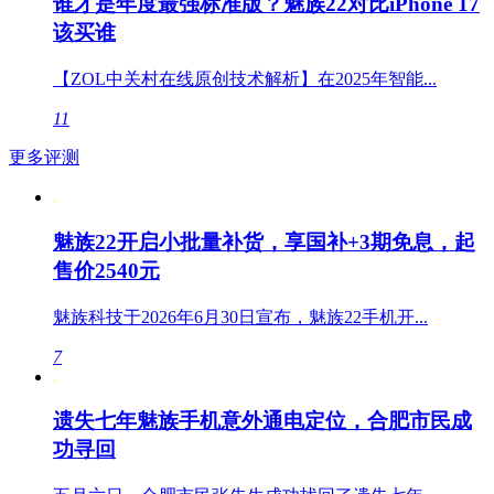
谁才是年度最强标准版？魅族22对比iPhone 17
该买谁
【ZOL中关村在线原创技术解析】在2025年智能...
11
更多评测
魅族22开启小批量补货，享国补+3期免息，起
售价2540元
魅族科技于2026年6月30日宣布，魅族22手机开...
7
遗失七年魅族手机意外通电定位，合肥市民成
功寻回