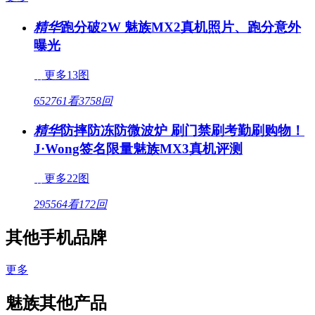
精华
跑分破2W 魅族MX2真机照片、跑分意外
曝光
更多13图
652761看
3758回
精华
防摔防冻防微波炉 刷门禁刷考勤刷购物！
J·Wong签名限量魅族MX3真机评测
更多22图
295564看
172回
其他手机品牌
更多
魅族其他产品