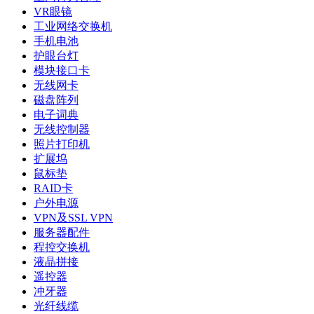
VR眼镜
工业网络交换机
手机电池
护眼台灯
模块接口卡
无线网卡
磁盘阵列
电子词典
无线控制器
照片打印机
扩展坞
鼠标垫
RAID卡
户外电源
VPN及SSL VPN
服务器配件
程控交换机
液晶拼接
遥控器
冲牙器
光纤线缆