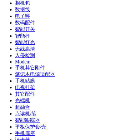
相机包
数据线
电子秤
数码配件
智能开关
智能秤
智能灯光
无线高清
入侵检测
Modem
手机其它附件
笔记本电源适配器
手机贴膜
电视挂架
其它配件
光端机
超融合
点读机/笔
智能跟踪器
平板保护套/壳
手机底座
读卡器