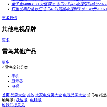
量子点MiniLED+分区背光 雷鸟55吋4K电视限时特价
2022
双重优惠价格触底 雷鸟43吋液晶电视到手价1149元
2021-
更多行情
其他电视品牌
更多
雷鸟其他产品
更多
<
雷鸟全部分类
手机
显示器
电视
首页
品牌大全
其他
大家电分类大全
电视品牌大全
雷鸟电视品
触屏版
|
极速版
|
电脑版
给我们提意见