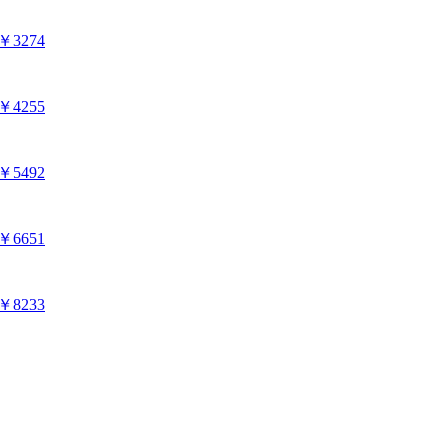
￥3274
￥4255
￥5492
￥6651
￥8233