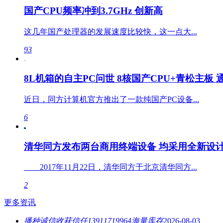
国产CPU频率冲到3.7GHz 创新高
这几年国产处理器的发展速度比较快，这一点大...
93
8L机箱的自主PC问世 8核国产CPU+青松主板
近日，同方计算机官方推出了一款纯国产PC设备...
6
清华同方发布两台商用终端设备 均采用全新设
2017年11月22日，清华同方于北京清华同方...
2
更多资讯
播种诚信收获信任13911719964海量库存
2026-08-03