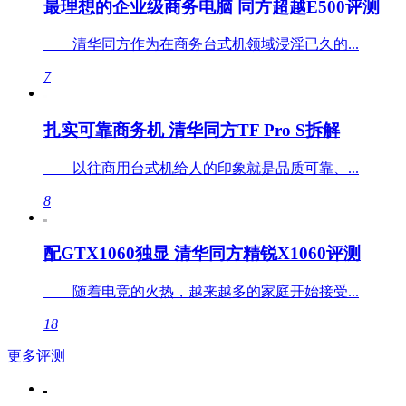
最理想的企业级商务电脑 同方超越E500评测
清华同方作为在商务台式机领域浸淫已久的...
7
扎实可靠商务机 清华同方TF Pro S拆解
以往商用台式机给人的印象就是品质可靠、...
8
配GTX1060独显 清华同方精锐X1060评测
随着电竞的火热，越来越多的家庭开始接受...
18
更多评测