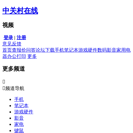
中关村在线
视频
登录
|
注册
意见反馈
首页
查报价
问答
论坛
下载
手机
笔记本
游戏硬件
数码影音
家用电
器
办公打印
更多
更多频道


频道导航
手机
笔记本
游戏硬件
影音
家电
键鼠