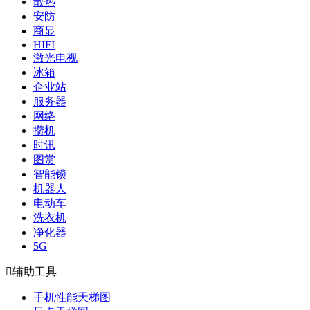
散热
安防
商显
HIFI
激光电视
冰箱
企业站
服务器
网络
攒机
时讯
图赏
智能锁
机器人
电动车
洗衣机
净化器
5G

辅助工具
手机性能天梯图