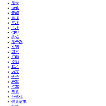
显卡
游戏
音频
电视
平板
主板
CPU
机箱
显示器
空调
固态
打印
投影
耳机
内存
盒子
极客
汽车
电竞
台式机
健康家电