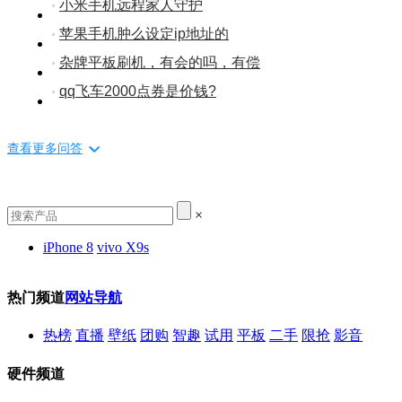
小米手机远程家人守护
苹果手机肿么设定ip地址的
杂牌平板刷机，有会的吗，有偿
qq飞车2000点券是价钱?
查看更多问答
×
iPhone 8
vivo X9s
热门频道
网站导航
热榜
直播
壁纸
团购
智趣
试用
平板
二手
限抢
影音
硬件频道