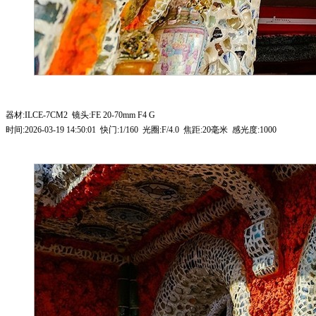
器材:ILCE-7CM2 镜头:FE 20-70mm F4 G
时间:2026-03-19 14:50:01 快门:1/160 光圈:F/4.0 焦距:20毫米 感光度:1000