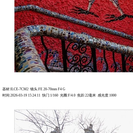
器材:ILCE-7CM2 镜头:FE 20-70mm F4 G
时间:2026-03-19 15:24:11 快门:1/160 光圈:F/4.0 焦距:22毫米 感光度:1000