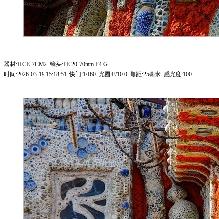
器材:ILCE-7CM2 镜头:FE 20-70mm F4 G
时间:2026-03-19 15:18:51 快门:1/160 光圈:F/10.0 焦距:25毫米 感光度:100