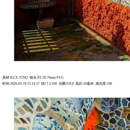
器材:ILCE-7CM2 镜头:FE 20-70mm F4 G
时间:2026-03-19 15:14:37 快门:1/160 光圈:F/8.0 焦距:26毫米 感光度:100