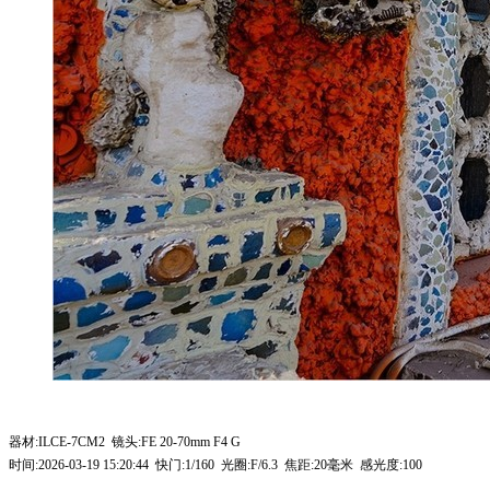
器材:ILCE-7CM2 镜头:FE 20-70mm F4 G
时间:2026-03-19 15:20:44 快门:1/160 光圈:F/6.3 焦距:20毫米 感光度:100