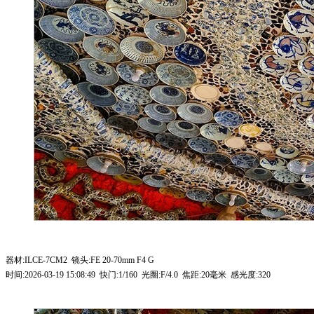
器材:ILCE-7CM2 镜头:FE 20-70mm F4 G
时间:2026-03-19 15:08:49 快门:1/160 光圈:F/4.0 焦距:20毫米 感光度:320