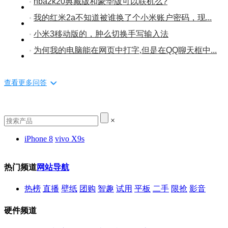
nba2k20典藏版和豪华版可以联机么?
我的红米2a不知道被谁换了个小米账户密码，现...
小米3移动版的，肿么切换手写输入法
为何我的电脑能在网页中打字,但是在QQ聊天框中...
查看更多问答
×
iPhone 8
vivo X9s
热门频道
网站导航
热榜
直播
壁纸
团购
智趣
试用
平板
二手
限抢
影音
硬件频道