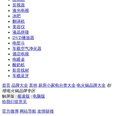
监视器
激光电视
冰吧
翻译机
美容仪
液晶拼接
DVD播放器
电熨斗
车载空气净化器
酒店电视
电暖桌
酸奶机
影音线材
车载蓝牙
首页
品牌大全
其他
厨房小家电分类大全
电火锅品牌大全
创
维电火锅品牌专区
触屏版
|
极速版
|
电脑版
给我们提意见
官方微博
网站导航
友情链接