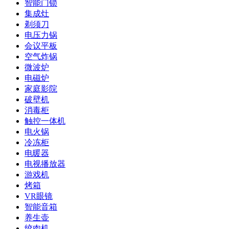
智能门锁
集成灶
剃须刀
电压力锅
会议平板
空气炸锅
微波炉
电磁炉
家庭影院
破壁机
消毒柜
触控一体机
电火锅
冷冻柜
电暖器
电视播放器
游戏机
烤箱
VR眼镜
智能音箱
养生壶
绞肉机