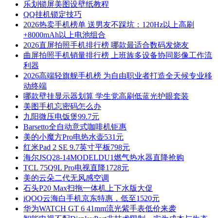
乐划锁屏美图设壁纸教程
QQ挂机锁定技巧
2026热卖手机榜单 送男友不踩坑：120Hz以上高刷
+8000mAh以上电池组合
2026直屏拍照手机排行榜 哪款最适合数码发烧友
曲屏拍照手机销量排行榜 上班族多设备协同影像工作流
利器
2026高端轻旗舰手机榜 为自由职业者打造全天候专业移
动终端
哪款壁挂显示器划算 学生党高刷低蓝光护眼套装
美图手机忘密码怎么办
九阳微压电饭煲99.7元
Barsetto全自动意式咖啡机钜惠
美的小魔方Pro电热水壶531元
红米Pad 2 SE 9.7英寸平板798元
海尔JSQ28-14MODELDU1燃气热水器直降抢购
TCL 75Q9L Pro电视直降1728元
美的云朵二代无风感空调
石头P20 Max扫拖一体机上下水版大促
iQOO云海白手机京东特惠，低至1520元
华为WATCH GT 6 41mm流光紫手表低价来袭