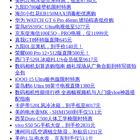
美的2L电水壶京东特惠，低至67.64元
九阳D780破壁机限时特惠
海尔小红花EB150MAX消毒柜优惠购
华为 WATCH GT 6 Pro 46mm 琥珀棕表低价购
雷鸟85S595C Ultra电视低至5277元
京东促海信100E5Q - PRO电视，仅11999元
真我GT8怀特版直降645元
九阳0L豆浆机，到手价140元！
荣耀600 Pro 12+512版直降500元！
西门子529L冰箱PLUS会员低至9617元
数码相机划算选购指南 婚礼现场从广角合影到特写抓拍
全包
iQOO 15 Ultra银色版限时特惠
雷鸟鹤6 Ultra 98英寸电视直降1380元
数码相机性能排行榜 全画幅视频机与入门级vlog神器搭
配指南
卡萨帝520L风冷冰箱，到手低至8017元
美的电水壶MK - SHM1569到手仅53.1元
西昊Doro C500人体工学椅限时特惠
vivo S50 5G手机大促，到手价2831元
澳柯玛1匹空调独立除湿，补贴后1231元
美的1.5L电水壶，京东到手仅53.1元