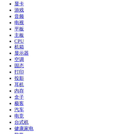
显卡
游戏
音频
电视
平板
主板
CPU
机箱
显示器
空调
固态
打印
投影
耳机
内存
盒子
极客
汽车
电竞
台式机
健康家电