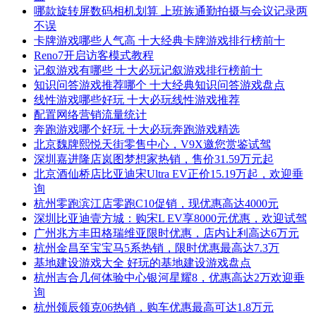
哪款旋转屏数码相机划算 上班族通勤拍摄与会议记录两
不误
卡牌游戏哪些人气高 十大经典卡牌游戏排行榜前十
Reno7开启访客模式教程
记叙游戏有哪些 十大必玩记叙游戏排行榜前十
知识问答游戏推荐哪个 十大经典知识问答游戏盘点
线性游戏哪些好玩 十大必玩线性游戏推荐
配置网络营销流量统计
奔跑游戏哪个好玩 十大必玩奔跑游戏精选
北京魏牌熙悦天街零售中心，V9X邀您赏鉴试驾
深圳嘉进隆店岚图梦想家热销，售价31.59万元起
北京酒仙桥店比亚迪宋Ultra EV正价15.19万起，欢迎垂
询
杭州零跑滨江店零跑C10促销，现优惠高达4000元
深圳比亚迪壹方城：购宋L EV享8000元优惠，欢迎试驾
广州兆方丰田格瑞维亚限时优惠，店内让利高达6万元
杭州金昌至宝宝马5系热销，限时优惠最高达7.3万
基地建设游戏大全 好玩的基地建设游戏盘点
杭州吉合几何体验中心银河星耀8，优惠高达2万欢迎垂
询
杭州领辰领克06热销，购车优惠最高可达1.8万元