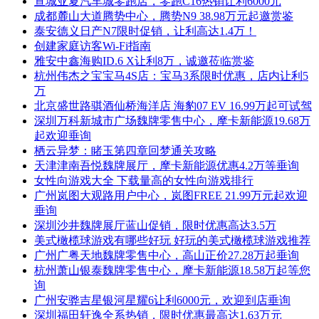
宣城亚夏汽车城零跑店，零跑C16热销让利6000元
成都麓山大道腾势中心，腾势N9 38.98万元起邀赏鉴
泰安德义日产N7限时促销，让利高达1.4万！
创建家庭访客Wi-Fi指南
雅安中鑫海购ID.6 X让利8万，诚邀莅临赏鉴
杭州伟杰之宝宝马4S店：宝马3系限时优惠，店内让利5
万
北京盛世路骐酒仙桥海洋店 海豹07 EV 16.99万起可试驾
深圳万科新城市广场魏牌零售中心，摩卡新能源19.68万
起欢迎垂询
栖云异梦：睹玉第四章回梦通关攻略
天津津南吾悦魏牌展厅，摩卡新能源优惠4.2万等垂询
女性向游戏大全 下载量高的女性向游戏排行
广州岚图大观路用户中心，岚图FREE 21.99万元起欢迎
垂询
深圳沙井魏牌展厅蓝山促销，限时优惠高达3.5万
美式橄榄球游戏有哪些好玩 好玩的美式橄榄球游戏推荐
广州广粤天地魏牌零售中心，高山正价27.28万起垂询
杭州萧山银泰魏牌零售中心，摩卡新能源18.58万起等您
询
广州安骅吉星银河星耀6让利6000元，欢迎到店垂询
深圳福田轩逸全系热销，限时优惠最高达1.63万元