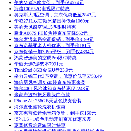
美的M60冰箱大促，到手仅4574元
海信100E52Q电视限时特惠
奥克斯大3匹空调，京东优惠低至2843元
华凌271L双变频冰箱国补低至1069元
美的无风感空调1.5匹限时特惠
腾龙A067S FE长焦镜京东直降562元！
海尔麦浪套系空调促销，到手价3199元
京东诺基亚老人机优惠，到手价181元
京东促销一加3 Pro平板，到手仅4894元
鸿蒙智选美的空调Pro限时特惠
华硕天选7游戏本7991元
ThinkPad 8GB金属U盘23.9元
格力云锦三代3匹空调，优惠价低至5753.49
海信新风空调X5套装京东特惠来袭
海尔406L风冷冰箱京东特惠仅2248元
米家声波扫振牙刷头白色款
iPhone Air 256GB天蓝色快充套装
海尔直驱波轮洗衣机钜惠
京东惠普低音炮音箱促销，到手仅160元
博皓LS - 1银色电动牙刷京东优惠来袭
惠普低音炮音箱限时特惠