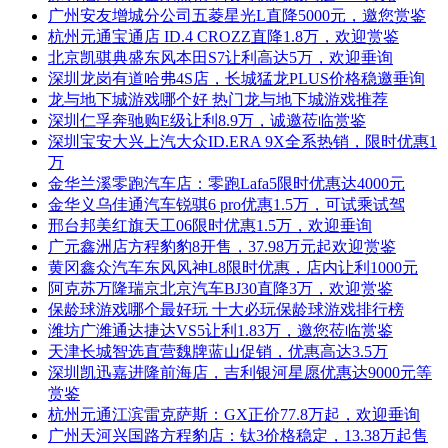
广州安友增城分公司五菱星光L直降5000元，邀您赏鉴
杭州元通宝通店 ID.4 CROZZ直降1.8万，欢迎赏鉴
北京凯骐典盛东风本田S7让利高达5万，欢迎垂询
深圳龙岗有道哈弗4S店，长城猛龙PLUS价格稳邀垂询
龙与地下城游戏哪个好 热门龙与地下城游戏推荐
深圳仁孚奔驰购E级让利8.9万，诚邀莅临赏鉴
深圳宝安大兴上汽大众ID.ERA 9X全系热销，限时优惠1
万
金华兰溪零跑汽车店：零跑Lafa5限时优惠达4000元
金华义乌佳通汽车锐骐6 pro优惠1.5万，可试乘试驾
邢台邦美红旗天工06限时优惠1.5万，欢迎垂询
广元鑫洲店方程豹豹8开售，37.98万元起欢迎赏鉴
黄冈鑫众汽车东风风神L8限时优惠，店内让利1000元
阿克苏万隆瑞京北京汽车BJ30直降3万，欢迎赏鉴
保龄球游戏哪个最好玩 十大必玩保龄球游戏排行榜
潍坊广潍通达捷达VS5让利1.83万，邀您莅临赏鉴
天津长城智选直营魏牌蓝山促销，优惠高达3.5万
深圳凯迅嘉进隆前海店，吉利银河星愿优惠达9000元等
赏鉴
杭州元通江滨雷克萨斯：GX正价77.8万起，欢迎垂询
广州天河兴国路方程豹店：钛3价格稳定，13.38万起售