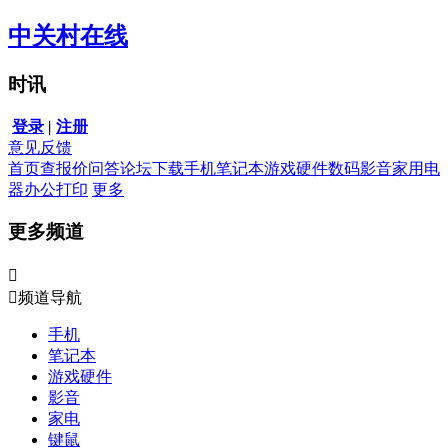
中关村在线
时讯
登录
|
注册
意见反馈
首页
查报价
问答
论坛
下载
手机
笔记本
游戏硬件
数码影音
家用电
器
办公打印
更多
更多频道


频道导航
手机
笔记本
游戏硬件
影音
家电
键鼠