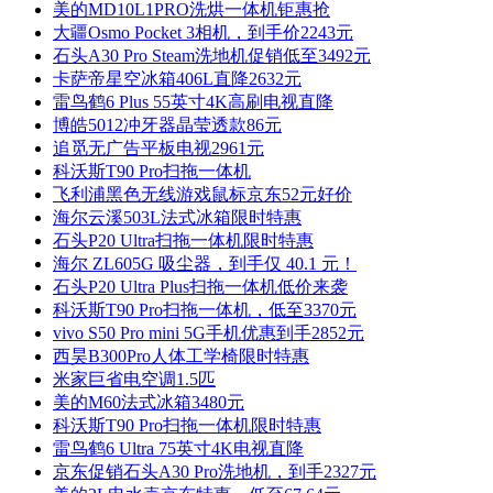
美的MD10L1PRO洗烘一体机钜惠抢
大疆Osmo Pocket 3相机，到手价2243元
石头A30 Pro Steam洗地机促销低至3492元
卡萨帝星空冰箱406L直降2632元
雷鸟鹤6 Plus 55英寸4K高刷电视直降
博皓5012冲牙器晶莹透款86元
追觅无广告平板电视2961元
科沃斯T90 Pro扫拖一体机
飞利浦黑色无线游戏鼠标京东52元好价
海尔云溪503L法式冰箱限时特惠
石头P20 Ultra扫拖一体机限时特惠
海尔 ZL605G 吸尘器，到手仅 40.1 元！
石头P20 Ultra Plus扫拖一体机低价来袭
科沃斯T90 Pro扫拖一体机，低至3370元
vivo S50 Pro mini 5G手机优惠到手2852元
西昊B300Pro人体工学椅限时特惠
米家巨省电空调1.5匹
美的M60法式冰箱3480元
科沃斯T90 Pro扫拖一体机限时特惠
雷鸟鹤6 Ultra 75英寸4K电视直降
京东促销石头A30 Pro洗地机，到手2327元