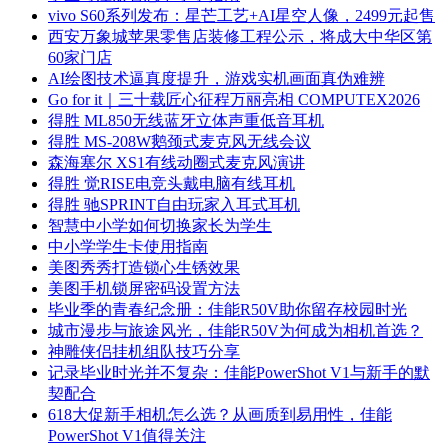
vivo S60系列发布：星芒工艺+AI星空人像，2499元起售
西安万象城苹果零售店装修工程公示，将成大中华区第
60家门店
AI绘图技术逼真度提升，游戏实机画面真伪难辨
Go for it｜三十载匠心征程万丽亮相 COMPUTEX2026
得胜 ML850无线蓝牙立体声重低音耳机
得胜 MS-208W鹅颈式麦克风无线会议
森海塞尔 XS1有线动圈式麦克风演讲
得胜 觉RISE电竞头戴电脑有线耳机
得胜 驰SPRINT自由玩家入耳式耳机
智慧中小学如何切换家长为学生
中小学学生卡使用指南
美图秀秀打造锁心生锈效果
美图手机锁屏密码设置方法
毕业季的青春纪念册：佳能R50V助你留存校园时光
城市漫步与旅途风光，佳能R50V为何成为相机首选？
神雕侠侣挂机组队技巧分享
记录毕业时光并不复杂：佳能PowerShot V1与新手的默
契配合
618大促新手相机怎么选？从画质到易用性，佳能
PowerShot V1值得关注