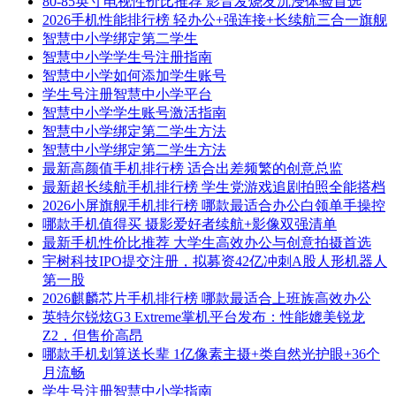
80-85英寸电视性价比推荐 影音发烧友沉浸体验首选
2026手机性能排行榜 轻办公+强连接+长续航三合一旗舰
智慧中小学绑定第二学生
智慧中小学学生号注册指南
智慧中小学如何添加学生账号
学生号注册智慧中小学平台
智慧中小学学生账号激活指南
智慧中小学绑定第二学生方法
智慧中小学绑定第二学生方法
最新高颜值手机排行榜 适合出差频繁的创意总监
最新超长续航手机排行榜 学生党游戏追剧拍照全能搭档
2026小屏旗舰手机排行榜 哪款最适合办公白领单手操控
哪款手机值得买 摄影爱好者续航+影像双强清单
最新手机性价比推荐 大学生高效办公与创意拍摄首选
宇树科技IPO提交注册，拟募资42亿冲刺A股人形机器人
第一股
2026麒麟芯片手机排行榜 哪款最适合上班族高效办公
英特尔锐炫G3 Extreme掌机平台发布：性能媲美锐龙
Z2，但售价高昂
哪款手机划算送长辈 1亿像素主摄+类自然光护眼+36个
月流畅
学生号注册智慧中小学指南