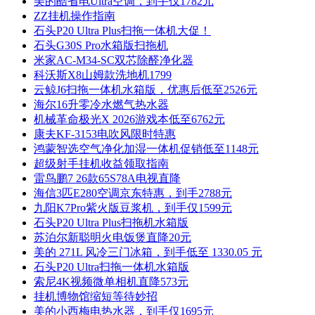
美的酷省电Ultra空调，到手仅1782元
ZZ挂机操作指南
石头P20 Ultra Plus扫拖一体机大促！
石头G30S Pro水箱版扫拖机
米家AC-M34-SC双芯除醛净化器
科沃斯X8山姆款洗地机1799
云鲸J6扫拖一体机水箱版，优惠后低至2526元
海尔16升零冷水燃气热水器
机械革命极光X 2026游戏本低至6762元
康夫KF-3153电吹风限时特惠
鸿蒙智选空气净化加湿一体机促销低至1148元
超级射手挂机收益领取指南
雷鸟鹏7 26款65S78A电视直降
海信3匹E280空调京东特惠，到手2788元
九阳K7Pro紫火版豆浆机，到手仅1599元
石头P20 Ultra Plus扫拖机水箱版
苏泊尔新聪明火电饭煲直降20元
美的 271L 风冷三门冰箱，到手低至 1330.05 元
石头P20 Ultra扫拖一体机水箱版
索尼4K视频微单相机直降573元
挂机博物馆缩短等待妙招
美的小西梅电热水器，到手仅1695元