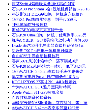
徕芬Swift 4紫电吹风叠加优惠超划算
石头A30 Pro Steam 5合1洗地机促销价3728.16
科沃斯X11 DEX99扫拖一体机京东低价购
华为X1 Pro路由器特惠，到手仅559元
挂机博物馆升级攻略
海信75E7Q电视京东直降千元
石头P20 Ultra扫拖一体机，优惠到手3326元
锋鸟CYBER - GT猛男粉代驾电动车直降500
Leader海尔50升电热水器直降补贴仅484元
科沃斯T90 Pro扫拖一体机限时特惠
自由幻想手游自动挂机技巧
容声507L风冷冰箱特价，还享满减9折
石头P20 Max扫拖洗烘一体机，低至3424元
华为WATCH 5 46mm高端款手表优惠来袭
奥克斯省电侠Pro大1匹空调低至1613元
KTC H27D9S 27英寸2K 144Hz显示器
华为WATCH GT 6雅丹黑限时特惠
Apple Watch S11 GPS玫瑰金版
百度挂机网赚轻松赚钱
华硕穿云箭NAS服务器，京东6101元带回家
华为WATCH 5 42mm表京东低至1767元