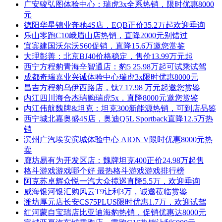
广安骏弘图体验中心：瑞虎3x全系热销，限时优惠8000
元
德阳华星锦业奔驰4S店，EQB正价35.2万起欢迎垂询
乐山零跑C10峨眉山店热销，直降2000元别错过
宜宾建国沃尔沃S60促销，直降15.6万邀您赏鉴
大理彰善：北京BJ40价格稳定，售价13.99万元起
西宁方程豹青海辛智通店：豹5 25.98万起可试乘试驾
成都奇瑞嘉业兴诚体验中心瑞虎3x限时优惠8000元
昌吉方程豹乌伊西路店，钛7 17.98 万元起邀您赏鉴
内江四川海合杰瑞购瑞虎5x，直降8000元邀您赏鉴
内江伟航魏牌&坦克：坦克300新能源热销，可到店品鉴
西宁城北嘉奥盛4S店，奥迪Q5L Sportback直降12.5万热
销
滨州广汽埃安滨城体验中心 AION V限时优惠8000元热
卖
廊坊易有为开发区店：魏牌坦克400正价24.98万起售
格斗游戏游戏哪个好 最热格斗游戏游戏排行榜
阿克苏卓辉众悦一汽大众揽巡直降5.5万，欢迎垂询
威海银河银汇购风云T9让利3万，诚邀莅临赏鉴
潍坊厚元店长安CS75PLUS限时优惠1.7万，欢迎试驾
红河蒙自宝瑞店比亚迪海豹热销，促销优惠达8000元