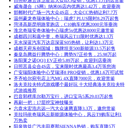
日照乾通五莲卫星店大众ID.3促销，优惠1.1万到店赏鉴
威海晟合（S网）纳米06店内优惠达1.42万，欢迎垂询
邯郸时代广场一汽大众4S店，大众CC热销让利7.7万
温州豪龙奇瑞体验中心：瑞虎7 PLUS限时8.29万起售
菏泽高新昆明路零跑店，C10购车优惠2000元等垂询
淮北奇瑞安奇体验中心瑞虎5x优惠达8000元邀赏鉴
成都四川和嘉中誉，奇瑞风云T11限时优惠达1.3万
天水深蓝汽车万达店深蓝S05热销，让利达1.3万元
成都天府东创国城：魏牌坦克500新能源33.5万起售
秦皇岛腾益行腾势中心：腾势N7正价售，25.98万起
洛阳莱之诺QQ3 EV正价5.89万起，欢迎到店垂询
日照莒县众合4S店，宝来限时优惠最高3.4万等您询
广安瑞阳体验中心艾瑞泽8 PRO促销，优惠1.6万可试驾
齐齐哈尔宛屯店上汽MG 4X直降7000元，欢迎赏鉴
洛夫克拉夫特式游戏哪个最好玩 十大经典洛夫克拉夫特
式游戏推荐
巴音郭楞库尔勒万宝行，进口宝马5系29.03万起售
再刷一把：17层挖宝神技曝光
六盘水宏浩志远一汽大众速腾直降3.3万，邀您赏鉴
克拉玛依奇瑞风云新能源体验中心，风云T9购车让利1
万热卖
阳泉致益广汽丰田赛那SIENNA热销，购车直降5万