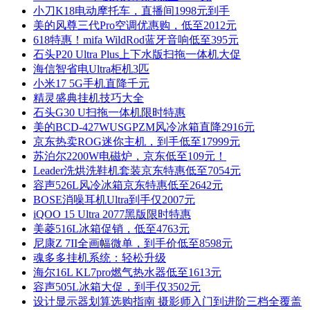
小刀K18电动摩托车，直播间1998元到手
美的风尊三代Pro空调优惠购，低至2012元
618特惠！mifa WildRod蓝牙音响低至395元
石头P20 Ultra Plus上下水版扫拖一体机大促
海信智省电Ultra柜机3匹
小米17 5G手机直降千元
精灵盛典挂机技巧大全
石头G30 U扫拖一体机限时特惠
美的BCD-427WUSGPZM风冷冰箱直降2916元
京东热卖ROG迷你主机，到手低至17999元
苏泊尔2200W电磁炉，京东低至109元！
Leader洗烘洗鞋机套装京东特惠低至7054元
容声526L风冷冰箱京东特惠低至2642元
BOSE消噪耳机Ultra到手仅2007元
iQOO 15 Ultra 2077黑版限时特惠
美菱516L冰箱促销，低至4763元
尼康Z 7II全画幅微单，到手价低至8598元
魂多多挂机系统：轻松升级
海尔16L KL7pro燃气热水器低至1613元
容声505L冰箱大促，到手仅3502元
设计显示器划算选购指南 摄影师入门到进阶三档全覆盖