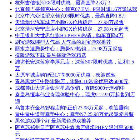
杭州吉佶银河E8限时优惠，最高直降2.8万！
北京领吉盛领克中心：领克07 EM - P限时降1.6万邀试驾
北京中汽众悦望京领克06限时优惠，最高直降1.8万
天津华北汽车城店小鹏GX价格稳定，27.98万起售
北京清河安宁庄店小鹏GX价格稳定，27.98万元起售
中卫银川大世界红旗H5 PHEV热销，购车直降4万
刷宝游戏哪些人气高 人气高的刷宝游戏推荐
丽水之迪腾势中心：腾势N7热销，25.98万元起售
横版游戏下载 最热横版游戏精选
潍坊长安深蓝寒亭厚元店：深蓝S07限时优惠，让利1.5
万
太原车城店购智己L7享8000元优惠，欢迎试驾
青岛黑龙江中路零跑店，零跑C16赏鉴优惠达6000元
成都麓山大道店银河星愿促销，直降9000元热销中
秦皇岛恒丰伟业奇瑞体验中心，瑞虎9 12.99万起售到店
询
乌鲁木齐金岛智程店豹5正价23.98万元起，欢迎垂询
晋中晋中道蓝腾势中心：腾势N7 25.98万元起邀您赏鉴
黑色游戏哪个好 最新黑色游戏推荐
阿克苏郑州日产阿克苏中鑫远店锋坦PHEV限时惠5000
元