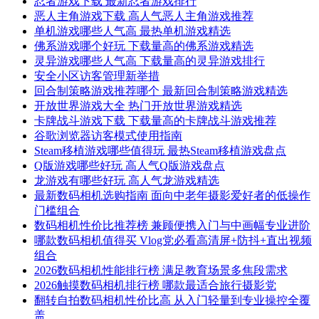
忍者游戏下载 最新忍者游戏排行
恶人主角游戏下载 高人气恶人主角游戏推荐
单机游戏哪些人气高 最热单机游戏精选
佛系游戏哪个好玩 下载量高的佛系游戏精选
灵异游戏哪些人气高 下载量高的灵异游戏排行
安全小区访客管理新举措
回合制策略游戏推荐哪个 最新回合制策略游戏精选
开放世界游戏大全 热门开放世界游戏精选
卡牌战斗游戏下载 下载量高的卡牌战斗游戏推荐
谷歌浏览器访客模式使用指南
Steam移植游戏哪些值得玩 最热Steam移植游戏盘点
Q版游戏哪些好玩 高人气Q版游戏盘点
龙游戏有哪些好玩 高人气龙游戏精选
最新数码相机选购指南 面向中老年摄影爱好者的低操作
门槛组合
数码相机性价比推荐榜 兼顾便携入门与中画幅专业进阶
哪款数码相机值得买 Vlog党必看高清屏+防抖+直出视频
组合
2026数码相机性能排行榜 满足教育场景多焦段需求
2026触摸数码相机排行榜 哪款最适合旅行摄影党
翻转自拍数码相机性价比高 从入门轻量到专业操控全覆
盖