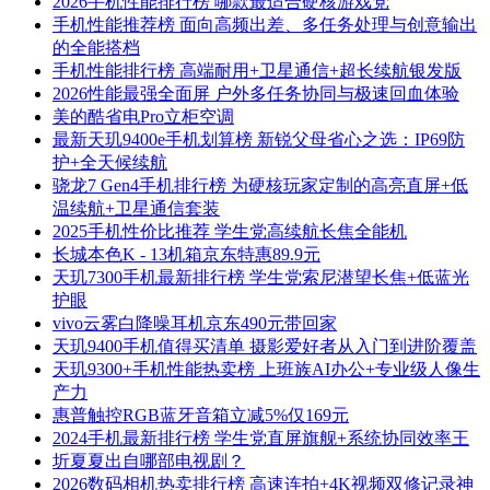
2026手机性能排行榜 哪款最适合硬核游戏党
手机性能推荐榜 面向高频出差、多任务处理与创意输出
的全能搭档
手机性能排行榜 高端耐用+卫星通信+超长续航银发版
2026性能最强全面屏 户外多任务协同与极速回血体验
美的酷省电Pro立柜空调
最新天玑9400e手机划算榜 新锐父母省心之选：IP69防
护+全天候续航
骁龙7 Gen4手机排行榜 为硬核玩家定制的高亮直屏+低
温续航+卫星通信套装
2025手机性价比推荐 学生党高续航长焦全能机
长城本色K - 13机箱京东特惠89.9元
天玑7300手机最新排行榜 学生党索尼潜望长焦+低蓝光
护眼
vivo云雾白降噪耳机京东490元带回家
天玑9400手机值得买清单 摄影爱好者从入门到进阶覆盖
天玑9300+手机性能热卖榜 上班族AI办公+专业级人像生
产力
惠普触控RGB蓝牙音箱立减5%仅169元
2024手机最新排行榜 学生党直屏旗舰+系统协同效率王
圻夏夏出自哪部电视剧？
2026数码相机热卖排行榜 高速连拍+4K视频双修记录神