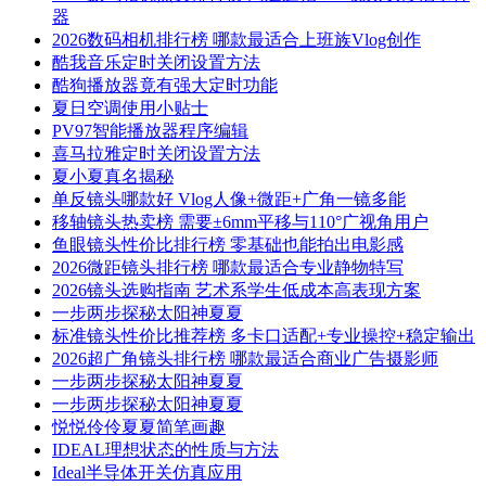
器
2026数码相机排行榜 哪款最适合上班族Vlog创作
酷我音乐定时关闭设置方法
酷狗播放器竟有强大定时功能
夏日空调使用小贴士
PV97智能播放器程序编辑
喜马拉雅定时关闭设置方法
夏小夏真名揭秘
单反镜头哪款好 Vlog人像+微距+广角一镜多能
移轴镜头热卖榜 需要±6mm平移与110°广视角用户
鱼眼镜头性价比排行榜 零基础也能拍出电影感
2026微距镜头排行榜 哪款最适合专业静物特写
2026镜头选购指南 艺术系学生低成本高表现方案
一步两步探秘太阳神夏夏
标准镜头性价比推荐榜 多卡口适配+专业操控+稳定输出
2026超广角镜头排行榜 哪款最适合商业广告摄影师
一步两步探秘太阳神夏夏
一步两步探秘太阳神夏夏
悦悦伶伶夏夏简笔画趣
IDEAL理想状态的性质与方法
Ideal半导体开关仿真应用