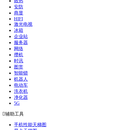
散热
安防
商显
HIFI
激光电视
冰箱
企业站
服务器
网络
攒机
时讯
图赏
智能锁
机器人
电动车
洗衣机
净化器
5G

辅助工具
手机性能天梯图