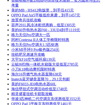
智能电视不配DisplayPort非技术限制，实为成本与生态
考量
美的MB - HS412电饭煲，到手仅415元
OPPO Pad Air5平板低价来袭，到手1457元
放置奇兵挂机攻略
容声291L风冷冰柜优惠购，低至1305元
美的60升电热水器F60 - 33UD4到手1119元
格力天仪Pro空调大一匹
冈村Contessa II人体工学椅限时特惠
格力天仪Pro空调大1.5匹钜惠
小米MI手环9 Pro银色版254元
挂机吧兄弟速升攻略
大宇XF16空气循环扇139元
云鲸J6扫拖一体机水箱版大促低至2785元
小刀K18电动摩托限时特惠
海尔16升燃气热水器直降638元
Inateck蓝牙键盘直降70，29.1元包邮
美的F6033-JE6电热水器60L
海信壁挂式空调活动价低至1748元
精灵盛宴挂机卡获取攻略
华凌3匹神机二代空调京东优惠低至3552元
OPPO Pad 3平板京东特惠低至1461元