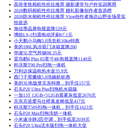
高倍变焦相机性价比推荐 摄影课堂与户外实训两用
2026数码相机性价比推荐 婚礼影像创作者首选榜
2026防水相机性价比推荐 Vlog创作者海边山野全场景实
拍首选
海信墨晶屏电视直降529元
博皓LS-1扫震电动牙刷67.1元
小天鹅小乌梅5.0洗衣机10kg特惠
美的186L风冷双门冰箱直降200
华凌5L空气炸锅98.35元
雷鸟鹤6 Plus 65英寸4K电视直降1140元
科沃斯T90 Pro扫拖一体机
万利达保温电热水壶35.9元
西门子黑魔镜5.0洗碗机钜惠
美的3L电饭煲京东特惠，到手仅157元
石头P20 Ultra Plus扫拖机水箱版
一加13T 12GB+512GB晨雾灰低至2676元
京东京造爱马仕橙真皮椅低至417元
科沃斯T50S扫拖一体机，到手仅1623元
石头P20 Max扫拖洗烘一体机
小米速冷静2匹空调，到手低至2039元
石头P20 Ultra活水版扫拖一体机大促