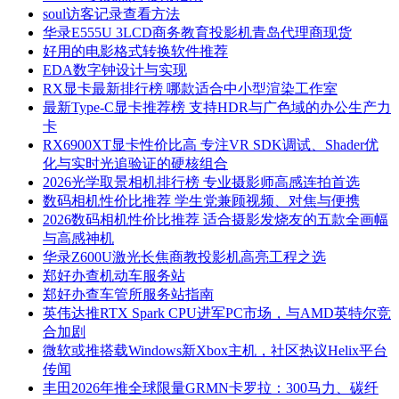
soul访客记录查看方法
华录E555U 3LCD商务教育投影机青岛代理商现货
好用的电影格式转换软件推荐
EDA数字钟设计与实现
RX显卡最新排行榜 哪款适合中小型渲染工作室
最新Type-C显卡推荐榜 支持HDR与广色域的办公生产力
卡
RX6900XT显卡性价比高 专注VR SDK调试、Shader优
化与实时光追验证的硬核组合
2026光学取景相机排行榜 专业摄影师高感连拍首选
数码相机性价比推荐 学生党兼顾视频、对焦与便携
2026数码相机性价比推荐 适合摄影发烧友的五款全画幅
与高感神机
华录Z600U激光长焦商教投影机高亮工程之选
郑好办查机动车服务站
郑好办查车管所服务站指南
英伟达推RTX Spark CPU进军PC市场，与AMD英特尔竞
合加剧
微软或推搭载Windows新Xbox主机，社区热议Helix平台
传闻
丰田2026年推全球限量GRMN卡罗拉：300马力、碳纤