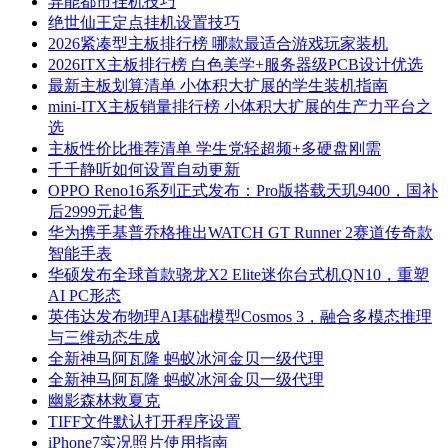
异能都市挂机技巧
绝世仙王定点挂机设置技巧
2026紧凑型主板排行榜 哪款最适合游戏玩家装机
2026ITX主板排行榜 白色美学+服务器级PCB设计优选
最新主板划算清单 小体积大扩展的学生装机指南
mini-ITX主板销量排行榜 小体积大扩展的生产力平台之
选
主板性价比推荐清单 学生党轻超频+多硬盘刚需
千千静听如何设置自动更新
OPPO Reno16系列正式发布：Pro版搭载天玑9400，国补
后2999元起售
华为携手基普乔格推出WATCH GT Runner 2赛道传奇款
智能手表
华硕发布全球首款骁龙X2 Elite迷你台式机QN10，重塑
AI PC形态
英伟达发布物理AI基础模型Cosmos 3，融合多模态推理
与三维动态生成
全新神马阿瓦隆 蚂蚁冰河金贝一级代理
全新神马阿瓦隆 蚂蚁冰河金贝一级代理
幽影森林救夏克
TIFF文件默认打开程序设置
iPhone7实况照片使用指南