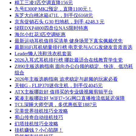
精工三凌1匹空调直降156元
九号E300P MK2预定，直降1100元！
东芝大白桃冰箱471L，到手仅6168元
京东促销石头 G30 扫地机，到手 4248.3 元
绿联DXP4800四盘位NAS限时特惠
海尔小红花3匹空调钜惠
最新运动耳机值得买清单 健身场景下真实佩戴优先
最新HiFi耳机销量排行榜 电竞党与ACG发烧友音质首选
Leader懒人洗鞋洗衣机套装
2026入耳式耳机排行榜 哪款最适合在线教育学生党
Z890主板选购指南 面向办公白领的稳定、快连、低功耗
组合
2026年主板选购指南 追求稳定与超频的玩家必看
天钡G - FLIP370迷你主机，到手仅4045元
ATX主板哪款好 值得买的专业级视频剪辑平台
紧凑主板哪款好 WIFI7+5G网口直播推流低延迟保障
TCL深睡大师空调，多优惠低至1887元
完美世界挂机技巧全攻略
蜀山传奇自动挂机技巧
幻塔挂机技巧全攻略
挂机赚钱？小心陷阱！