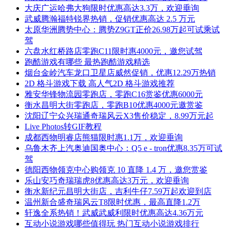
大庆广运哈弗大狗限时优惠高达3.3万，欢迎垂询
武威腾瀚福特锐界热销，促销优惠高达 2.5 万元
太原华洲腾势中心：腾势Z9GT正价26.98万起可试乘试
驾
六盘水红桥路店零跑C11限时惠4000元，邀您试驾
跑酷游戏有哪些 最热跑酷游戏精选
烟台金岭汽车龙口卫星店威然促销，优惠12.29万热销
2D 格斗游戏下载 高人气2D 格斗游戏推荐
雅安华锋物流园零跑店，零跑C16赏鉴优惠6000元
衡水昌明大街零跑店，零跑B10优惠4000元邀赏鉴
沈阳辽宁众兴瑞通奇瑞风云X3售价稳定，8.99万元起
Live Photos转GIF教程
成都西物明睿店熊猫限时惠1.1万，欢迎垂询
乌鲁木齐上汽奥迪国奥中心：Q5 e - tron优惠8.35万可试
驾
德阳西物领克中心购领克 10 直降 1.4 万，邀您赏鉴
乐山安巧奇瑞瑞虎8优惠高达3万元，欢迎垂询
衡水新纪元昌明大街店，吉利牛仔7.59万起欢迎到店
温州新合盛奇瑞风云T8限时优惠，最高直降1.2万
轩逸全系热销！武威武威利限时优惠高达4.36万元
互动小说游戏哪些值得玩 热门互动小说游戏排行