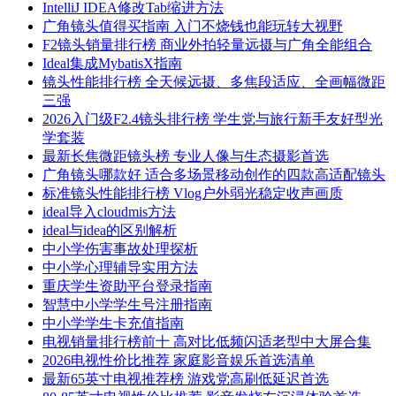
IntelliJ IDEA修改Tab缩进方法
广角镜头值得买指南 入门不烧钱也能玩转大视野
F2镜头销量排行榜 商业外拍轻量远摄与广角全能组合
Ideal集成MybatisX指南
镜头性能排行榜 全天候远摄、多焦段适应、全画幅微距
三强
2026入门级F2.4镜头排行榜 学生党与旅行新手友好型光
学套装
最新长焦微距镜头榜 专业人像与生态摄影首选
广角镜头哪款好 适合多场景移动创作的四款高适配镜头
标准镜头性能排行榜 Vlog户外弱光稳定收声画质
ideal导入cloudmis方法
ideal与idea的区别解析
中小学伤害事故处理探析
中小学心理辅导实用方法
重庆学生资助平台登录指南
智慧中小学学生号注册指南
中小学学生卡充值指南
电视销量排行榜前十 高对比低频闪适老型中大屏合集
2026电视性价比推荐 家庭影音娱乐首选清单
最新65英寸电视推荐榜 游戏党高刷低延迟首选