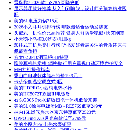
雷鸟鹏7 2026款55S78A直降史低
显示器哪款好推荐 从入门到旗舰，设计师分预算精准匹
配
美的6L电压力锅215元
2026不入耳耳机排行榜 哪款最适合运动发烧友
头戴式耳机性价比高推荐 健身人群防滑稳戴+快充刚需
小天鹅小乌梅3.0洗衣机10kg
颈挂式耳机热卖排行榜 听书爱好者最关注的音质还原与
佩戴零负担
方太02-JP10消毒柜618特惠
降噪耳机热卖榜 驾驶/骑行用户重视自动环境声护安全
MM挂机操作指南
香山白电池款体脂秤特价19.9元！
卡萨帝衡温空调立式3匹
美的UDPRO小西梅电热水器
美的HC5072T双层IH电饭煲
石头G30S Pro水箱版扫拖一体机低价来袭
美的5L 0涂层电饭煲MB - RE576S低至249元
林内16L燃气热水器京东特惠低至2523元
OPPO Find X8s月光白款低至2799元
美的小魔方Pro电热水壶钜惠