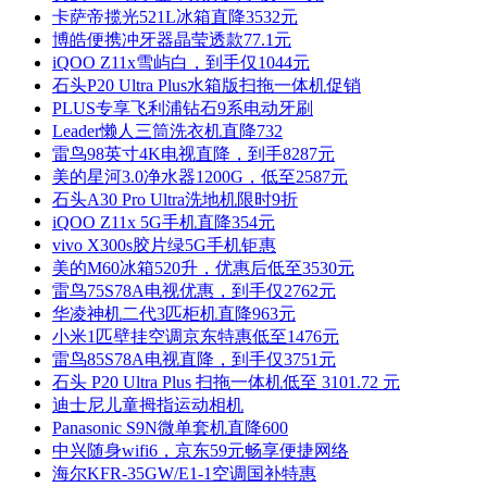
卡萨帝揽光521L冰箱直降3532元
博皓便携冲牙器晶莹透款77.1元
iQOO Z11x雪屿白，到手仅1044元
石头P20 Ultra Plus水箱版扫拖一体机促销
PLUS专享飞利浦钻石9系电动牙刷
Leader懒人三筒洗衣机直降732
雷鸟98英寸4K电视直降，到手8287元
美的星河3.0净水器1200G，低至2587元
石头A30 Pro Ultra洗地机限时9折
iQOO Z11x 5G手机直降354元
vivo X300s胶片绿5G手机钜惠
美的M60冰箱520升，优惠后低至3530元
雷鸟75S78A电视优惠，到手仅2762元
华凌神机二代3匹柜机直降963元
小米1匹壁挂空调京东特惠低至1476元
雷鸟85S78A电视直降，到手仅3751元
石头 P20 Ultra Plus 扫拖一体机低至 3101.72 元
迪士尼儿童拇指运动相机
Panasonic S9N微单套机直降600
中兴随身wifi6，京东59元畅享便捷网络
海尔KFR-35GW/E1-1空调国补特惠