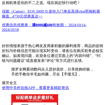
反相机将是你的不二之选。现在就赶快行动吧！
佳能（Canon） EOS 200D II 迷你入门单反高清vlog照相机视
频直...
4759元
优惠直达>>
优惠信息
优惠券：
满8000减600
有效期：
2024/10/14-
2024/10/18
好价情报来源于热心网友及商家积极的爆料推荐，商品的促销
折扣与价格信息可能出现实时变动，请各位在购买前务必核实
确认。如发现问题，欢迎各位通过页面上的“内容纠错”、“纠
错与问题建议”或直接发表“评论”等方式进行反馈。
搜罗全网紧俏数码尖儿货抄底价，分享抢购经验，
手把手教你羊毛如何薅，尽在【手慢无】。
展开全文
使用中关村在线APP，查看更多精彩资讯