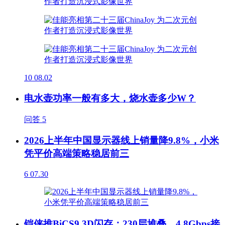
10
08.02
电水壶功率一般有多大，烧水壶多少W？
问答
5
2026上半年中国显示器线上销量降9.8%，小米
凭平价高端策略稳居前三
6
07.30
铠侠推BiCS9 3D闪存：230层堆叠、4.8Gbps接