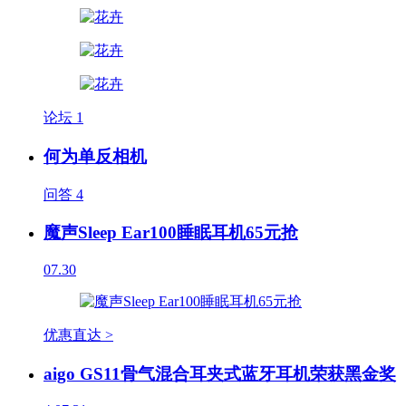
论坛
1
何为单反相机
问答
4
魔声Sleep Ear100睡眠耳机65元抢
07.30
优惠直达 >
aigo GS11骨气混合耳夹式蓝牙耳机荣获黑金奖