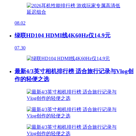
08.02
绿联HD104 HDMI线4K60Hz仅14.9元
07.30
最新4/3英寸相机排行榜 适合旅行记录与Vlog创
作的轻便之选