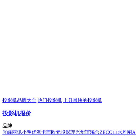
投影机品牌大全
热门投影机
上升最快的投影机
投影机报价
品牌
光峰
丽讯
小明
优派
卡西欧
元投影
理光
华谊
鸿合
ZECO
山水
雅图
A