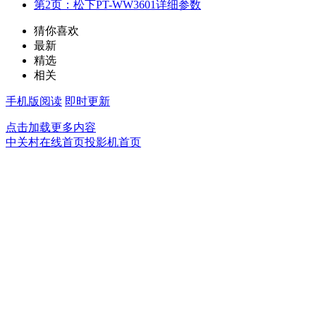
第2页：松下PT-WW3601详细参数
猜你喜欢
最新
精选
相关
手机版阅读
即时更新
点击加载更多内容
中关村在线首页
投影机首页