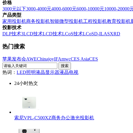
价格
3000元以下
3000-4000元
4000-6000元
6000-10000元
10000-20000
产品类型
家用投影机
商务投影机
智能微型投影机
工程投影机
教育投影机
投影技术
DLP技术
3LCD技术
LCD技术
LCoS技术
LCoS
D-ILA
SXRD
热门搜索
苹果发布会
AWE
Chinajoy
IFA
mwc
CES Asia
CES
热词：
LED照明
液晶显示器
液晶电视
24小时热文
索尼VPL-C500XZ商务办公激光投影机