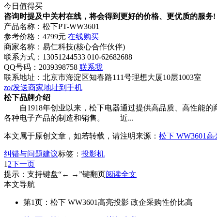
今日值得买
咨询时提及中关村在线，将会得到更好的价格、更优质的服务!
产品名称：
松下PT-WW3601
参考价格：
4799元
在线购买
商家名称：
易仁科技(核心合作伙伴)
联系方式：
13051244533 010-62682688
QQ号码：2039398758
联系我
联系地址：
北京市海淀区知春路111号理想大厦10层1003室
zol
发送商家地址到手机
松下品牌介绍
自1918年创业以来，松下电器通过提供高品质、高性能的
各种电子产品的制造和销售。 近...
本文属于原创文章，如若转载，请注明来源：
松下 WW360
纠错与问题建议
标签：
投影机
1
2
下一页
提示：支持键盘“← →”键翻页
阅读全文
本文导航
第1页：松下 WW3601高亮投影 政企采购性价比高