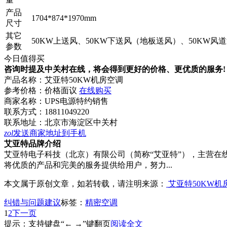
产品
1704*874*1970mm
尺寸
其它
50KW上送风、50KW下送风（地板送风）、50KW风
参数
今日值得买
咨询时提及中关村在线，将会得到更好的价格、更优质的服务!
产品名称：
艾亚特50KW机房空调
参考价格：
价格面议
在线购买
商家名称：
UPS电源特约销售
联系方式：
18811049220
联系地址：
北京市海淀区中关村
zol
发送商家地址到手机
艾亚特品牌介绍
艾亚特电子科技（北京）有限公司（简称“艾亚特”），主营在线式
将优质的产品和完美的服务提供给用户，努力...
本文属于原创文章，如若转载，请注明来源：
艾亚特50KW机
纠错与问题建议
标签：
精密空调
1
2
下一页
提示：支持键盘“← →”键翻页
阅读全文