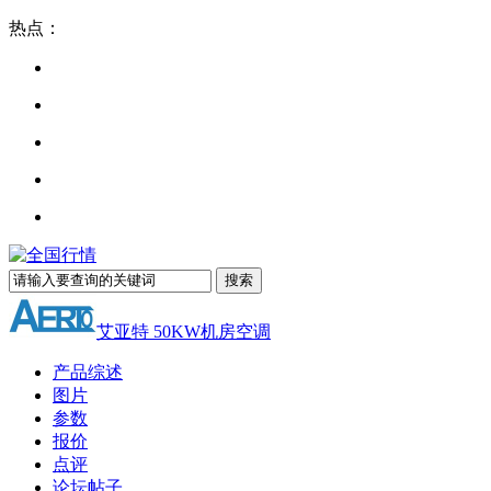
热点：
艾亚特 50KW机房空调
产品综述
图片
参数
报价
点评
论坛帖子