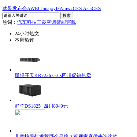
苹果发布会
AWE
Chinajoy
IFA
mwc
CES Asia
CES
热词：
汽车科技
三菱空调
智能穿戴
24小时热文
本周热评
联想开天KR722h G3-s四川促销热卖
群晖DS1825+四川8949元
儿童护眼灯推荐哪个品牌？近视家庭优先选这款