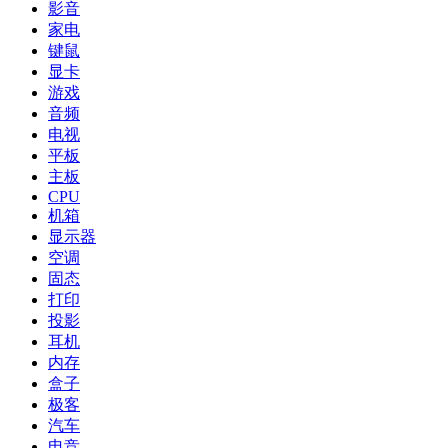
影音
家电
键鼠
显卡
游戏
音频
电视
平板
主板
CPU
机箱
显示器
空调
固态
打印
投影
耳机
内存
盒子
极客
汽车
电竞