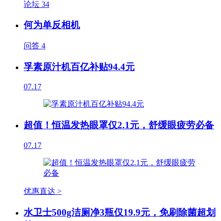
论坛
34
何为单反相机
问答
4
孚素原汁机百亿补贴94.4元
07.17
超值！恒温发热眼罩仅2.1元，舒缓眼疲劳必备
07.17
优惠直达 >
水卫士500g洁厕净3瓶仅19.9元，免刷除菌超划