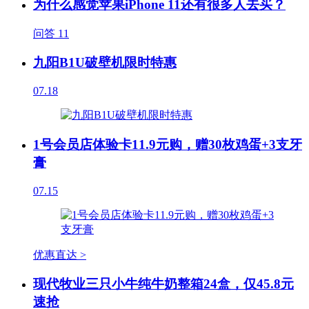
为什么感觉苹果iPhone 11还有很多人去买？
问答
11
九阳B1U破壁机限时特惠
07.18
1号会员店体验卡11.9元购，赠30枚鸡蛋+3支牙
膏
07.15
优惠直达 >
现代牧业三只小牛纯牛奶整箱24盒，仅45.8元
速抢