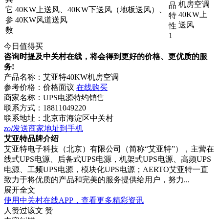
机房空调
品
它
40KW上送风、40KW下送风（地板送风）、
40KW上
特
参
40KW风道送风
送风
性
数
1
今日值得买
咨询时提及中关村在线，将会得到更好的价格、更优质的服
务!
产品名称：
艾亚特40KW机房空调
参考价格：
价格面议
在线购买
商家名称：
UPS电源特约销售
联系方式：
18811049220
联系地址：
北京市海淀区中关村
zol
发送商家地址到手机
艾亚特品牌介绍
艾亚特电子科技（北京）有限公司（简称“艾亚特”），主营在
线式UPS电源、后备式UPS电源，机架式UPS电源、高频UPS
电源、工频UPS电源，模块化UPS电源；AERTO艾亚特一直
致力于将优质的产品和完美的服务提供给用户，努力...
展开全文
使用中关村在线APP，查看更多精彩资讯
人赞过该文
赞