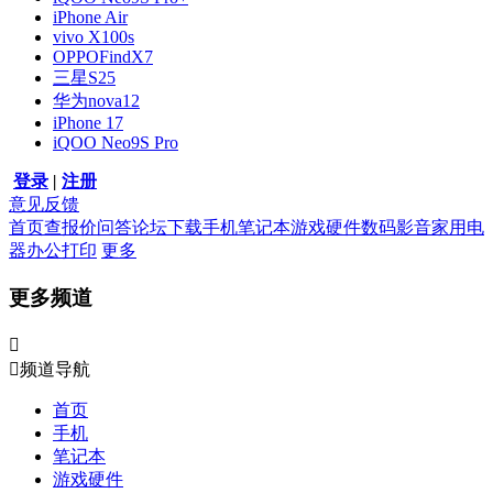
iPhone Air
vivo X100s
OPPOFindX7
三星S25
华为nova12
iPhone 17
iQOO Neo9S Pro
登录
|
注册
意见反馈
首页
查报价
问答
论坛
下载
手机
笔记本
游戏硬件
数码影音
家用电
器
办公打印
更多
更多频道


频道导航
首页
手机
笔记本
游戏硬件