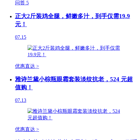
问答
5
正大2斤装鸡全腿，鲜嫩多汁，到手仅需19.9
元！
07.15
优惠直达 >
雅诗兰黛小棕瓶眼霜套装淡纹抗老，524 元超
值购！
07.13
优惠直达 >