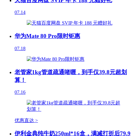
天猫百度网盘 SVIP 年卡 188 元赠好礼
07.14
华为Mate 80 Pro限时钜惠
07.18
老管家1kg管道疏通啫喱，到手仅39.8元超划
算！
07.16
优惠直达 >
伊利金典纯牛奶250ml*16盒，满减打折后79.9