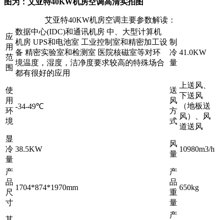
图为：艾亚特40KW机房空调高清实拍图
艾亚特40KW机房空调主要参数解读：
数据中心(IDC)和通讯机房 中、大型计算机
应
机房 UPS和电池室 工业控制室和精密加工设
制
用
备 精密实验室和检测室 医院核磁室等对环
冷
41.0KW
范
境温度，湿度，洁净度要求较高的特殊场合
量
围
都有很好的应用
上送风、
使
送
下送风
用
风
（地板送
-34-49℃
环
方
风）、风
境
式
道送风
显
风
冷
38.5KW
10980m3/h
量
量
产
产
品
品
1704*874*1970mm
650kg
尺
重
寸
量
产
其