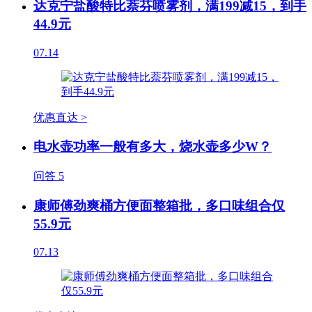
达克宁盐酸特比萘芬喷雾剂，满199减15，到手
44.9元
07.14
优惠直达 >
电水壶功率一般有多大，烧水壶多少W？
问答
5
康师傅劲爽桶方便面整箱批，多口味组合仅
55.9元
07.13