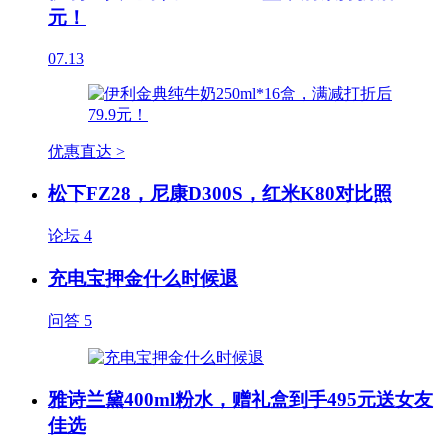
元！
07.13
优惠直达 >
松下FZ28，尼康D300S，红米K80对比照
论坛
4
充电宝押金什么时候退
问答
5
雅诗兰黛400ml粉水，赠礼盒到手495元送女友
佳选