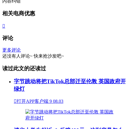
内容纠错
相关电商优惠

评论
更多评论
还没有人评论~
快来
抢沙发
吧~
读过此文的还读过
字节跳动将把TikTok总部迁至伦敦 英国政府开
绿灯

打开APP客户端
9
08.03