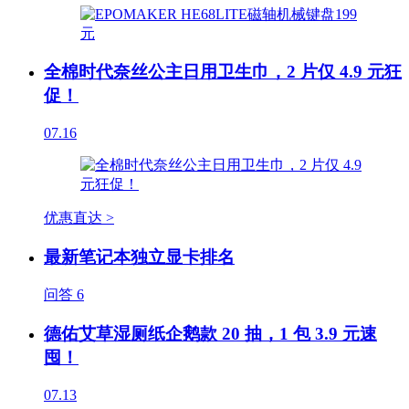
全棉时代奈丝公主日用卫生巾，2 片仅 4.9 元狂
促！
07.16
优惠直达 >
最新笔记本独立显卡排名
问答
6
德佑艾草湿厕纸企鹅款 20 抽，1 包 3.9 元速
囤！
07.13