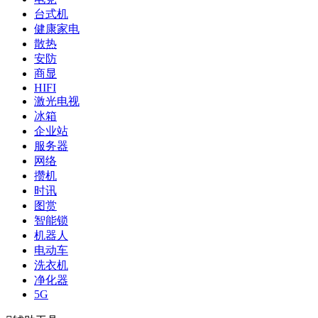
台式机
健康家电
散热
安防
商显
HIFI
激光电视
冰箱
企业站
服务器
网络
攒机
时讯
图赏
智能锁
机器人
电动车
洗衣机
净化器
5G