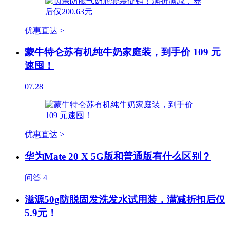
优惠直达 >
蒙牛特仑苏有机纯牛奶家庭装，到手价 109 元
速囤！
07.28
优惠直达 >
华为Mate 20 X 5G版和普通版有什么区别？
问答
4
滋源50g防脱固发洗发水试用装，满减折扣后仅
5.9元！