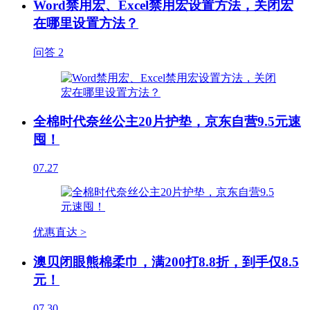
Word禁用宏、Excel禁用宏设置方法，关闭宏
在哪里设置方法？
问答
2
全棉时代奈丝公主20片护垫，京东自营9.5元速
囤！
07.27
优惠直达 >
澳贝闭眼熊棉柔巾，满200打8.8折，到手仅8.5
元！
07.30