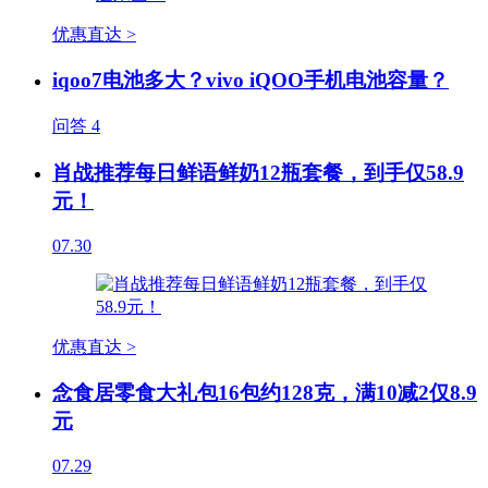
优惠直达 >
iqoo7电池多大？vivo iQOO手机电池容量？
问答
4
肖战推荐每日鲜语鲜奶12瓶套餐，到手仅58.9
元！
07.30
优惠直达 >
念食居零食大礼包16包约128克，满10减2仅8.9
元
07.29