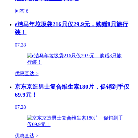
问答
6
e洁马年垃圾袋216只仅29.9元，购赠8只旅行
装！
07.28
优惠直达 >
京东京造男士复合维生素180片，促销到手仅
69.9元！
07.28
优惠直达 >