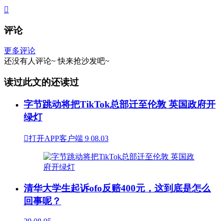

评论
更多评论
还没有人评论~
快来
抢沙发
吧~
读过此文的还读过
字节跳动将把TikTok总部迁至伦敦 英国政府开
绿灯

打开APP客户端
9
08.03
清华大学生起诉ofo反赔400元，这到底是怎么
回事呢？