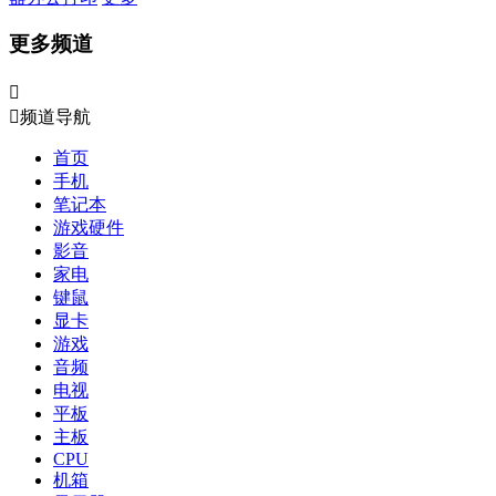
更多频道


频道导航
首页
手机
笔记本
游戏硬件
影音
家电
键鼠
显卡
游戏
音频
电视
平板
主板
CPU
机箱