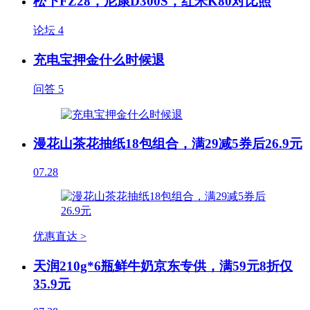
松下FZ28，尼康D300S，红米K80对比照
论坛
4
充电宝押金什么时候退
问答
5
漫花山茶花抽纸18包组合，满29减5券后26.9元
07.28
优惠直达 >
天润210g*6瓶鲜牛奶京东专供，满59元8折仅
35.9元