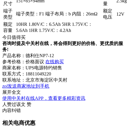
151×65×94mm
2.5kg
尺寸
量
端子
额定
端子类型：F1 端子布局：b 内阻：26mΩ
12V
类型
电压
额定
10HR 1.80V/C：6.5Ah 5HR 1.75V/C：
容量
5.6Ah 1HR 1.75V/C：4.2Ah
今日值得买
咨询时提及中关村在线，将会得到更好的价格、更优质的服
务!
产品名称：
德利仕NP7-12
参考价格：
价格面议
在线购买
商家名称：
UPS电源特约销售
联系方式：
18811049220
联系地址：
北京市海淀区中关村
zol
发送商家地址到手机
展开全文
使用中关村在线APP，查看更多精彩资讯
人赞过该文
赞
内容纠错
相关电商优惠