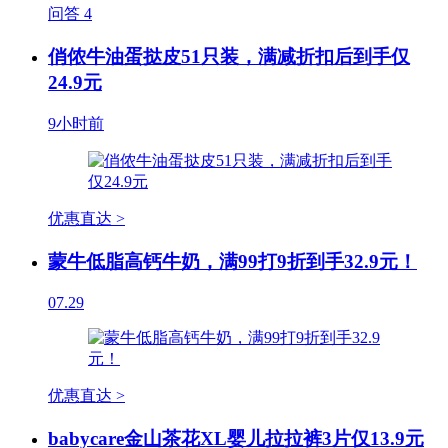
问答
4
俏侬牛油蛋挞皮51只装，满减折扣后到手仅
24.9元
9小时前
优惠直达 >
蒙牛低脂高钙牛奶，满99打9折到手32.9元！
07.29
优惠直达 >
babycare金山茶花XL婴儿拉拉裤3片仅13.9元