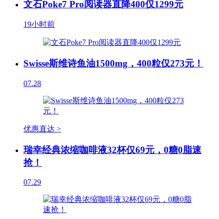
文石Poke7 Pro阅读器直降400仅1299元
19小时前
Swisse斯维诗鱼油1500mg，400粒仅273元！
07.28
优惠直达 >
瑞幸经典浓缩咖啡液32杯仅69元，0糖0脂速
抢！
07.29