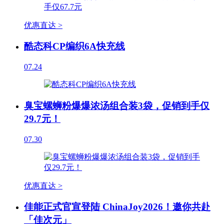
优惠直达 >
酷态科CP编织6A快充线
07.24
臭宝螺蛳粉爆爆浓汤组合装3袋，促销到手仅
29.7元！
07.30
优惠直达 >
佳能正式官宣登陆 ChinaJoy2026！邀你共赴
「佳次元」