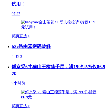
试用！
07.27
优惠直达 >
h3c路由器密码破解
问答
3
鲜京采6寸猫山王榴莲千层，满199打5折仅86.9
元
9小时前
优惠直达 >