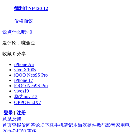
德利仕NP120-12
价格面议
说点什么吧~
0
发评论，赚金豆
收藏
0
分享
iPhone Air
vivo X100s
iQOO Neo9S Pro+
iPhone 17
iQOO Neo9S Pro
vivos19
华为nova12
OPPOFindX7
登录
|
注册
意见反馈
首页
查报价
问答
论坛
下载
手机
笔记本
游戏硬件
数码影音
家用电
器
办公打印
更多