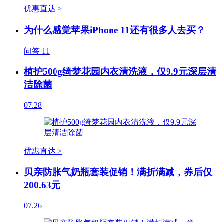
优惠直达 >
为什么感觉苹果iPhone 11还有很多人去买？
问答
11
植护500g绮梦花园内衣清洗液，仅9.9元深层清
洁除菌
07.28
优惠直达 >
贝亲防胀气奶瓶套装促销！满折满减，券后仅
200.63元
07.26