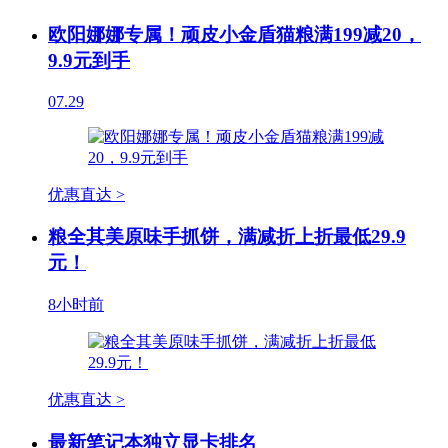
欧阳娜娜专属！顽皮小金盾猫粮满199减20，
9.9元到手
07.29
优惠直达 >
粮全其美原味手抓饼，满减折上折最低29.9
元！
8小时前
优惠直达 >
最新笔记本独立显卡排名