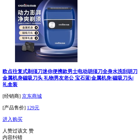
欧点往复式剃须刀迷你便携款男士电动胡须刀全身水洗刮胡刀
金属机身磁吸刀头 礼物男友老公 宝石蓝|金属机身|磁吸刀头|
礼盒装
[经销商]
京东商城
[产品售价]
129元
进入购买
人赞过该文
赞
内容纠错