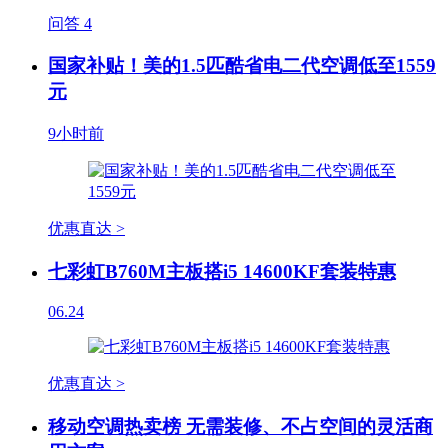
问答
4
国家补贴！美的1.5匹酷省电二代空调低至1559
元
9小时前
优惠直达 >
七彩虹B760M主板搭i5 14600KF套装特惠
06.24
优惠直达 >
移动空调热卖榜 无需装修、不占空间的灵活商