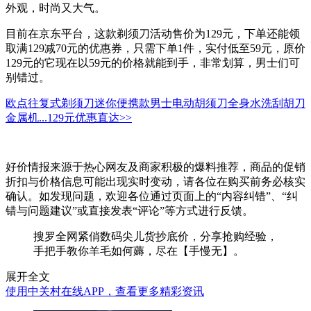
外观，时尚又大气。
目前在京东平台，这款剃须刀活动售价为129元，下单还能领
取满129减70元的优惠券，只需下单1件，实付低至59元，原价
129元的它现在以59元的价格就能到手，非常划算，男士们可
别错过。
欧点往复式剃须刀迷你便携款男士电动胡须刀全身水洗刮胡刀
金属机...
129元
优惠直达>>
好价情报来源于热心网友及商家积极的爆料推荐，商品的促销
折扣与价格信息可能出现实时变动，请各位在购买前务必核实
确认。如发现问题，欢迎各位通过页面上的“内容纠错”、“纠
错与问题建议”或直接发表“评论”等方式进行反馈。
搜罗全网紧俏数码尖儿货抄底价，分享抢购经验，
手把手教你羊毛如何薅，尽在【手慢无】。
展开全文
使用中关村在线APP，查看更多精彩资讯