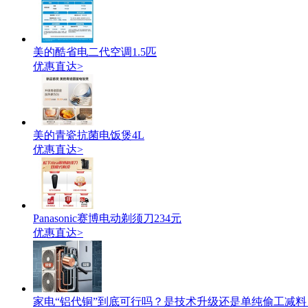
美的酷省电二代空调1.5匹
优惠直达>
美的青瓷抗菌电饭煲4L
优惠直达>
Panasonic赛博电动剃须刀234元
优惠直达>
家电“铝代铜”到底可行吗？是技术升级还是单纯偷工减料