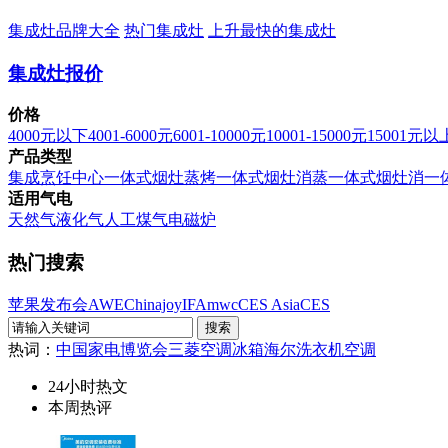
集成灶品牌大全
热门集成灶
上升最快的集成灶
集成灶报价
价格
4000元以下
4001-6000元
6001-10000元
10001-15000元
15001元以
产品类型
集成烹饪中心
一体式烟灶蒸烤
一体式烟灶消蒸
一体式烟灶消
一
适用气电
天然气
液化气
人工煤气
电磁炉
热门搜索
苹果发布会
AWE
Chinajoy
IFA
mwc
CES Asia
CES
热词：
中国家电博览会
三菱空调
冰箱
海尔洗衣机
空调
24小时热文
本周热评