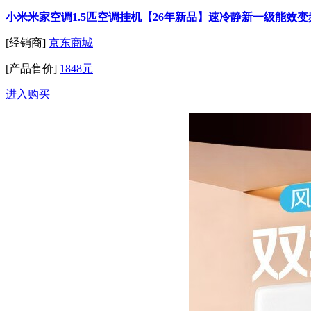
小米米家空调1.5匹空调挂机【26年新品】速冷静新一级能效变频双
[经销商]
京东商城
[产品售价]
1848元
进入购买