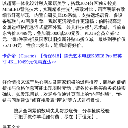
以超薄一体化设计融入家居美学，搭载3024分区独立控光
MiniLED背光技术，实现精准控光与极致对比，画面明暗有致
细节纤毫毕现；内置自研灵犀OS系统，支持远场语音、多设
备智联与AI画质引擎，观影更沉浸操作更流畅；伯爵褐高定
金属边框搭配悬浮式壁画外观，兼具科技感与艺术感。当前京
东售价10499元，叠加满5000减500元券、PLUS会员立减42
元、满1件享9折及国家以旧换新补贴85折立减，最终到手价仅
7571.04元，性价比突出，近期难得好价。
卡萨帝（Casarte）【价保618】揽光艺术电视K85E8 Pro 85英
寸 4K...
10499元
优惠直达>>
好价情报来源于热心网友及商家积极的爆料推荐，商品的促销
折扣与价格信息可能出现实时变动，请各位在购买前务必核实
确认。如发现问题，欢迎各位通过页面上的“内容纠错”、“纠
错与问题建议”或直接发表“评论”等方式进行反馈。
搜罗全网紧俏数码尖儿货抄底价，分享抢购经验，
手把手教你羊毛如何薅，尽在【手慢无】。
展开全文