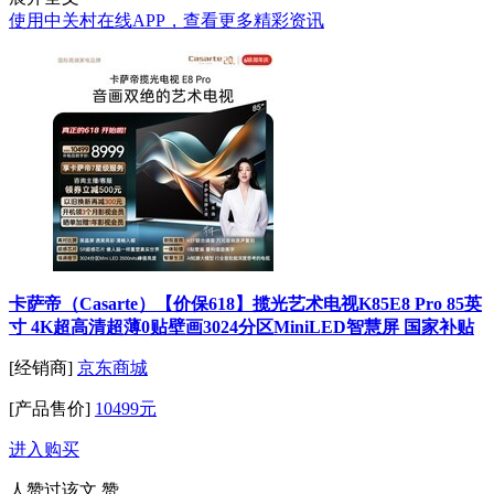
使用中关村在线APP，查看更多精彩资讯
卡萨帝（Casarte）【价保618】揽光艺术电视K85E8 Pro 85英
寸 4K超高清超薄0贴壁画3024分区MiniLED智慧屏 国家补贴
[经销商]
京东商城
[产品售价]
10499元
进入购买
人赞过该文
赞