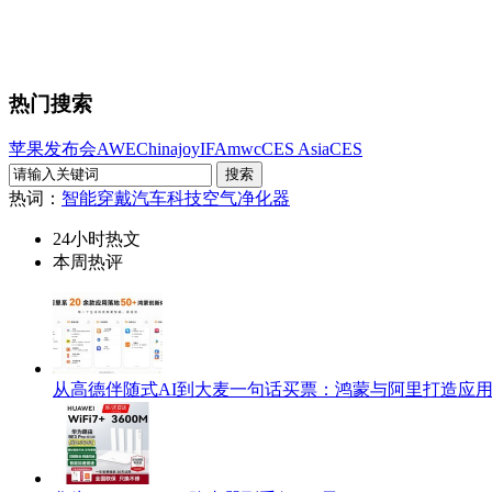
热门搜索
苹果发布会
AWE
Chinajoy
IFA
mwc
CES Asia
CES
热词：
智能穿戴
汽车科技
空气净化器
24小时热文
本周热评
从高德伴随式AI到大麦一句话买票：鸿蒙与阿里打造应