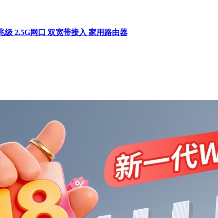
0兆级 2.5G网口 双宽带接入 家用路由器