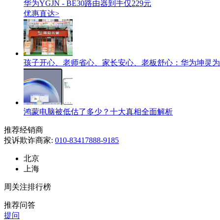
华为YGJN - BE30路由器到手仅229元
优惠直达>
孩子开心、老师省心、家长安心、老板舒心：华为坤灵为
鸿蒙电脑被低估了多少？十大真相全面解析
推荐经销商
投诉欺诈商家:
010-83417888-9185
北京
上海
周关注排行榜
推荐问答
提问