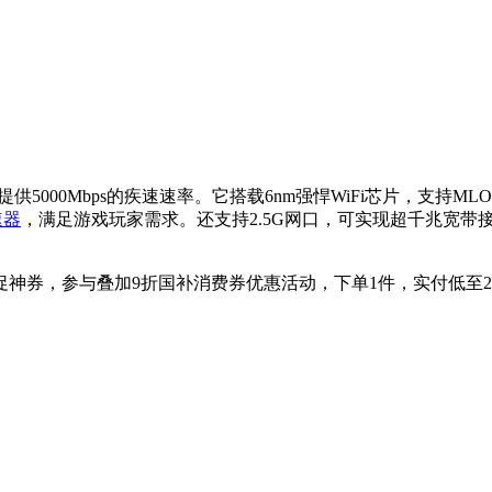
提供5000Mbps的疾速速率。它搭载6nm强悍WiFi芯片，支持ML
速器
，满足游戏玩家需求。还支持2.5G网口，可实现超千兆宽带
促神券，参与叠加9折国补消费券优惠活动，下单1件，实付低至231.