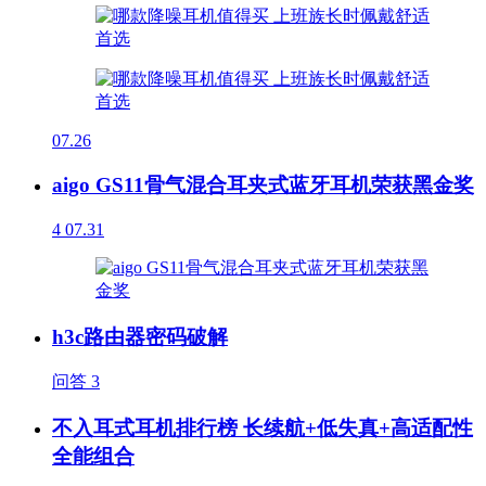
07.26
aigo GS11骨气混合耳夹式蓝牙耳机荣获黑金奖
4
07.31
h3c路由器密码破解
问答
3
不入耳式耳机排行榜 长续航+低失真+高适配性
全能组合