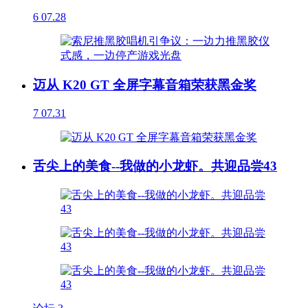
6
07.28
迈从 K20 GT 全屏字幕音箱荣获黑金奖
7
07.31
舌尖上的美食--我做的小龙虾。共迎品尝43