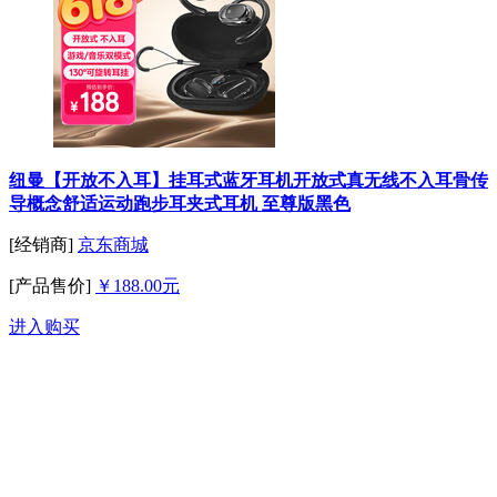
纽曼【开放不入耳】挂耳式蓝牙耳机开放式真无线不入耳骨传
导概念舒适运动跑步耳夹式耳机 至尊版黑色
[经销商]
京东商城
[产品售价]
￥188.00元
进入购买