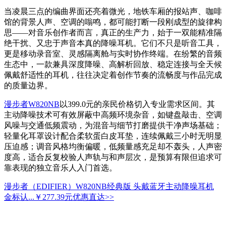
当凌晨三点的编曲界面还亮着微光，地铁车厢的报站声、咖啡
馆的背景人声、空调的嗡鸣，都可能打断一段刚成型的旋律构
思——对音乐创作者而言，真正的生产力，始于一双能精准隔
绝干扰、又忠于声音本真的降噪耳机。它们不只是听音工具，
更是移动录音室、灵感隔离舱与实时协作终端。在纷繁的音频
生态中，一款兼具深度降噪、高解析回放、稳定连接与全天候
佩戴舒适性的耳机，往往决定着创作节奏的流畅度与作品完成
的质量边界。
漫步者W820NB
以399.0元的亲民价格切入专业需求区间。其
主动降噪技术可有效屏蔽中高频环境杂音，如键盘敲击、空调
风噪与交通低频震动，为混音与细节打磨提供干净声场基础；
轻量化耳罩设计配合柔软蛋白皮耳垫，连续佩戴三小时无明显
压迫感；调音风格均衡偏暖，低频量感充足却不轰头，人声密
度高，适合反复校验人声轨与和声层次，是预算有限但追求可
靠表现的独立音乐人入门首选。
漫步者（EDIFIER）W820NB经典版 头戴蓝牙主动降噪耳机
金标认...
￥277.39元
优惠直达>>