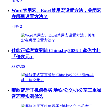
论坛
3
Word禁用宏、Excel禁用宏设置方法，关闭宏
在哪里设置方法？
问答
2
佳能正式官宣登陆 ChinaJoy2026！邀你共赴
「佳次元」
38
07.30
哪款蓝牙耳机值得买 地铁/公交/办公室三重噪
音环境实测优选