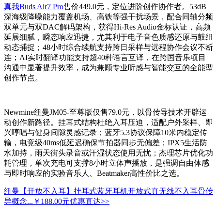
真我Buds Air7 Pro
售价449.0元，定位进阶创作协作者。53dB
深海级降噪能力覆盖机场、高铁等强干扰场景，配合同轴分频
双单元与双DAC解码架构，获得Hi-Res Audio金标认证，高频
延展细腻，瞬态响应迅捷，尤其利于电子音色质感还原与鼓组
动态捕捉；48小时综合续航支持跨日采样与远程协作会议不断
连；AI实时翻译功能支持超40种语言互译，在跨国音乐项目
沟通中显著提升效率，成为兼顾专业听感与智能交互的全能型
创作节点。
Newmine纽曼JM05-至尊版仅售79.0元，以骨传导技术开辟运
动创作新路径。挂耳式结构杜绝入耳压迫，适配户外采样、即
兴哼唱与健身间隙灵感记录；蓝牙5.3协议保障10米内稳定传
输，电竞级40ms低延迟确保节拍器同步无偏差；IPX5生活防
水加持，雨天街头录音或汗湿状态使用无忧；杰理芯片优化功
耗管理，单次充电可支撑8小时立体声播放，是强调自由体感
与即时响应的实验音乐人、Beatmaker高性价比之选。
纽曼【开放不入耳】挂耳式蓝牙耳机开放式真无线不入耳骨传
导概念...
￥188.00元
优惠直达>>