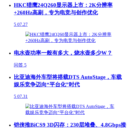
HKC猎鹰24Q260显示器上市：2K分辨率
+260Hz高刷，专为电竞与创作优化
5
07.27
电水壶功率一般有多大，烧水壶多少W？
问答
5
比亚迪海外车型将搭载DTS AutoStage，车载
娱乐竞争迈向“平台化”时代
5
07.31
铠侠推BiCS9 3D闪存：230层堆叠、4.8Gbps接