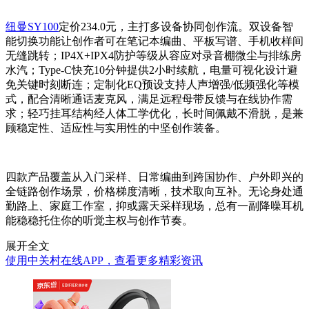
纽曼SY100
定价234.0元，主打多设备协同创作流。双设备智
能切换功能让创作者可在笔记本编曲、平板写谱、手机收样间
无缝跳转；IP4X+IPX4防护等级从容应对录音棚微尘与排练房
水汽；Type-C快充10分钟提供2小时续航，电量可视化设计避
免关键时刻断连；定制化EQ预设支持人声增强/低频强化等模
式，配合清晰通话麦克风，满足远程母带反馈与在线协作需
求；轻巧挂耳结构经人体工学优化，长时间佩戴不滑脱，是兼
顾稳定性、适应性与实用性的中坚创作装备。
四款产品覆盖从入门采样、日常编曲到跨国协作、户外即兴的
全链路创作场景，价格梯度清晰，技术取向互补。无论身处通
勤路上、家庭工作室，抑或露天采样现场，总有一副降噪耳机
能稳稳托住你的听觉主权与创作节奏。
展开全文
使用中关村在线APP，查看更多精彩资讯