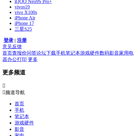
iQOO Neo9S Pro+
vivos19
vivo X100s
iPhone Air
iPhone 17
三星S25
登录
|
注册
意见反馈
首页
查报价
问答
论坛
下载
手机
笔记本
游戏硬件
数码影音
家用电
器
办公打印
更多
更多频道


频道导航
首页
手机
笔记本
游戏硬件
影音
家电