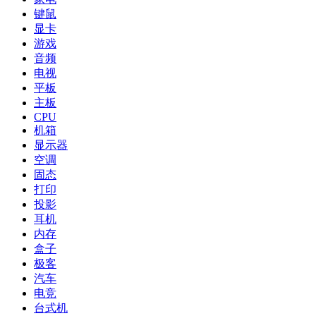
键鼠
显卡
游戏
音频
电视
平板
主板
CPU
机箱
显示器
空调
固态
打印
投影
耳机
内存
盒子
极客
汽车
电竞
台式机