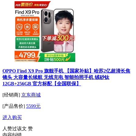
OPPO Find X9 Pro 旗舰手机 【国家补贴】哈苏2亿超清长焦
镜头 大容量长续航 无线充电 智能拍照手机 绒砂钛
12GB+256GB 官方标配【全国联保】
[经销商]
京东商城
[产品售价]
5599元
进入购买
人赞过该文
赞
内容纠错