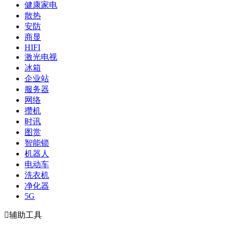
健康家电
散热
安防
商显
HIFI
激光电视
冰箱
企业站
服务器
网络
攒机
时讯
图赏
智能锁
机器人
电动车
洗衣机
净化器
5G

辅助工具