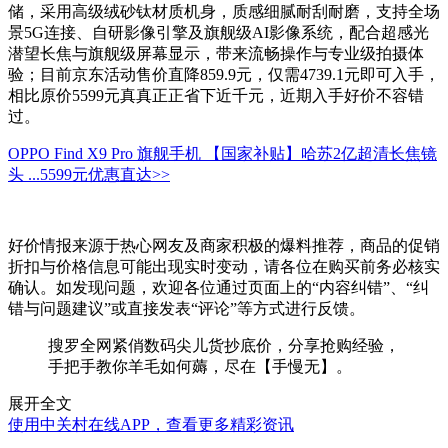
储，采用高级绒砂钛材质机身，质感细腻耐刮耐磨，支持全场
景5G连接、自研影像引擎及旗舰级AI影像系统，配合超感光
潜望长焦与旗舰级屏幕显示，带来流畅操作与专业级拍摄体
验；目前京东活动售价直降859.9元，仅需4739.1元即可入手，
相比原价5599元真真正正省下近千元，近期入手好价不容错
过。
OPPO Find X9 Pro 旗舰手机 【国家补贴】哈苏2亿超清长焦镜
头 ...
5599元
优惠直达>>
好价情报来源于热心网友及商家积极的爆料推荐，商品的促销
折扣与价格信息可能出现实时变动，请各位在购买前务必核实
确认。如发现问题，欢迎各位通过页面上的“内容纠错”、“纠
错与问题建议”或直接发表“评论”等方式进行反馈。
搜罗全网紧俏数码尖儿货抄底价，分享抢购经验，
手把手教你羊毛如何薅，尽在【手慢无】。
展开全文
使用中关村在线APP，查看更多精彩资讯