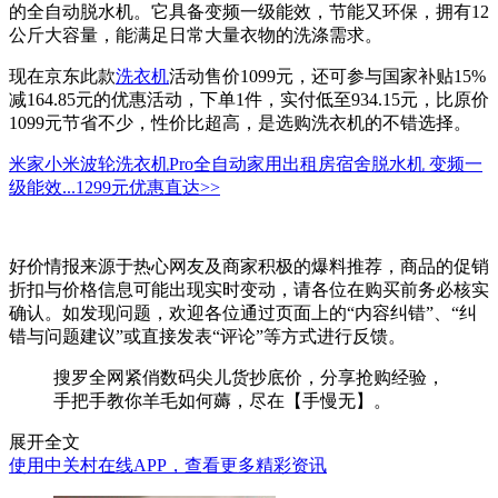
的全自动脱水机。它具备变频一级能效，节能又环保，拥有12
公斤大容量，能满足日常大量衣物的洗涤需求。
现在京东此款
洗衣机
活动售价1099元，还可参与国家补贴15%
减164.85元的优惠活动，下单1件，实付低至934.15元，比原价
1099元节省不少，性价比超高，是选购洗衣机的不错选择。
米家小米波轮洗衣机Pro全自动家用出租房宿舍脱水机 变频一
级能效...
1299元
优惠直达>>
好价情报来源于热心网友及商家积极的爆料推荐，商品的促销
折扣与价格信息可能出现实时变动，请各位在购买前务必核实
确认。如发现问题，欢迎各位通过页面上的“内容纠错”、“纠
错与问题建议”或直接发表“评论”等方式进行反馈。
搜罗全网紧俏数码尖儿货抄底价，分享抢购经验，
手把手教你羊毛如何薅，尽在【手慢无】。
展开全文
使用中关村在线APP，查看更多精彩资讯