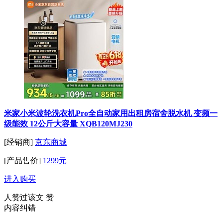
米家小米波轮洗衣机Pro全自动家用出租房宿舍脱水机 变频一
级能效 12公斤大容量 XQB120MJ230
[经销商]
京东商城
[产品售价]
1299元
进入购买
人赞过该文
赞
内容纠错