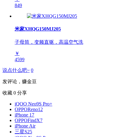
849
米家XHQG150MJ205
子母筒，变频直驱，高温空气洗
￥
4599
说点什么吧~
0
发评论，赚金豆
收藏
0
分享
iQOO Neo9S Pro+
OPPOReno12
iPhone 17
OPPOFindX7
iPhone Air
三星S25