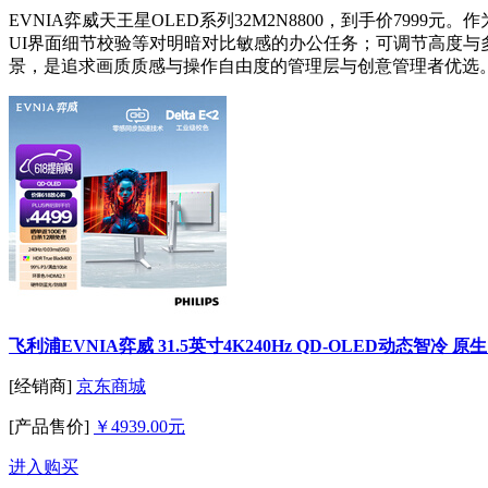
EVNIA弈威天王星OLED系列32M2N8800，到手价79
UI界面细节校验等对明暗对比敏感的办公任务；可调节高度
景，是追求画质质感与操作自由度的管理层与创意管理者优选
飞利浦EVNIA弈威 31.5英寸4K240Hz QD-OLED动态智冷 原生10b
[经销商]
京东商城
[产品售价]
￥4939.00元
进入购买