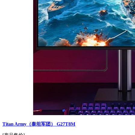
Titan Army（泰坦军团） G27T8M