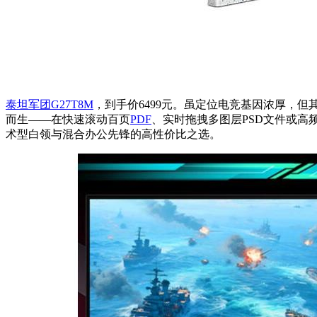
泰坦军团G27T8M
，到手价6499元。虽定位电竞基因浓厚，但其Q
而生——在快速滚动百页
PDF
、实时拖拽多图层PSD文件或高
术型白领与混合办公先锋的高性价比之选。