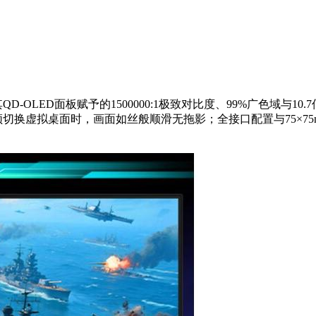
D-OLED面板赋予的1500000:1极致对比度、99%广色域与1
频切换虚拟桌面时，画面如丝般顺滑无拖影；全接口配置与75×7