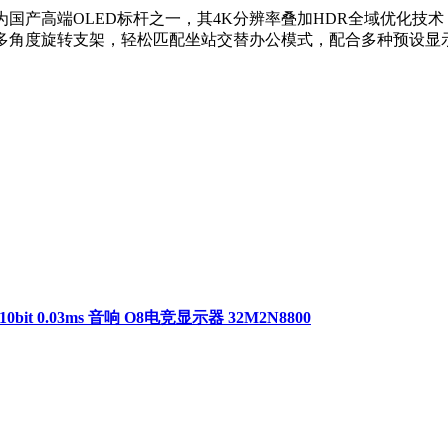
99元。作为国产高端OLED标杆之一，其4K分辨率叠加HDR全域
与多角度旋转支架，轻松匹配坐站交替办公模式，配合多种预设显
。
it 0.03ms 音响 O8电竞显示器 32M2N8800