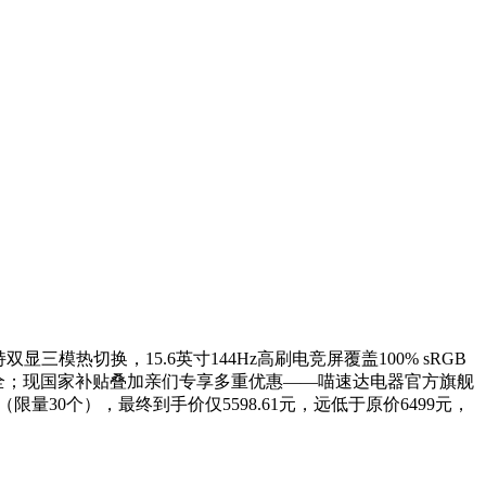
三模热切换，15.6英寸144Hz高刷电竞屏覆盖100% sRGB
口一应俱全；现国家补贴叠加亲们专享多重优惠——喵速达电器官方旗舰
（限量30个），最终到手价仅5598.61元，远低于原价6499元，