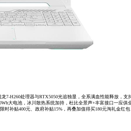
H260处理器与RTX5050光追独显，全系满血性能释放，支持双显
0固态硬盘及90Wh大电池，冰川散热系统加持，杜比全景声+丰富接
播间限时补贴400元、政府补贴15%，再叠加值得买180元淘礼金红包