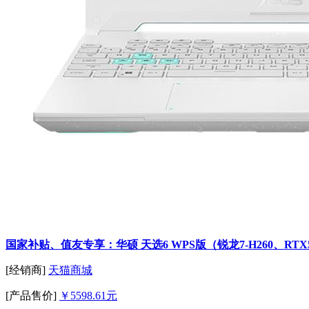
国家补贴、值友专享：华硕 天选6 WPS版（锐龙7-H260、RTX5
[经销商]
天猫商城
[产品售价]
￥5598.61元