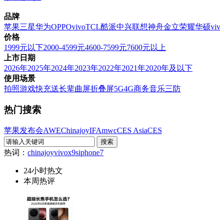
品牌
苹果
三星
华为
OPPO
vivo
TCL
酷派
中兴
联想
神舟
金立
荣耀
华硕
vi
价格
1999元以下
2000-4599元
4600-7599元
7600元以上
上市日期
2026年
2025年
2024年
2023年
2022年
2021年
2020年及以下
使用场景
拍照
游戏
快充
送长辈
曲屏
折叠屏
5G
4G
商务
音乐
三防
热门搜索
苹果发布会
AWE
Chinajoy
IFA
mwc
CES Asia
CES
热词：
chinajoy
vivox9s
iphone7
24小时热文
本周热评