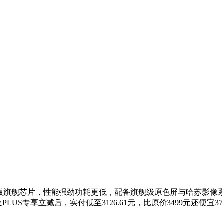
8至尊版旗舰芯片，性能强劲功耗更低，配备旗舰级原色屏与哈苏
PLUS专享立减后，实付低至3126.61元，比原价3499元还便宜