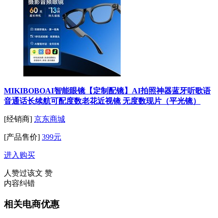
MIKIBOBOAI智能眼镜【定制配镜】AI拍照神器蓝牙听歌语
音通话长续航可配度数老花近视镜 无度数现片（平光镜）
[经销商]
京东商城
[产品售价]
399元
进入购买
人赞过该文
赞
内容纠错
相关电商优惠