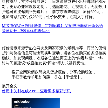
科技潮品，支持长续航设计，日常通勤或户外出行都能轻松应
对，更贴心兼容度数定制，可选配老花、近视镜片，无度数用
户也可直接佩戴平光镜片；目前京东直降特惠，原价399元，
叠加满减后实付仅289元，性价比突出，近期入手好价。
MIKIBOBOAI智能眼镜【定制配镜】AI拍照神器蓝牙听歌语
音通话长...
399元
优惠直达>>
好价情报来源于热心网友及商家积极的爆料推荐，商品的促销
折扣与价格信息可能出现实时变动，请各位在购买前务必核实
确认。如发现问题，欢迎各位通过页面上的“内容纠错”、“纠
错与问题建议”或直接发表“评论”等方式进行反馈。
搜罗全网紧俏数码尖儿货抄底价，分享抢购经验，
手把手教你羊毛如何薅，尽在【手慢无】。
展开全文
使用中关村在线APP，查看更多精彩资讯