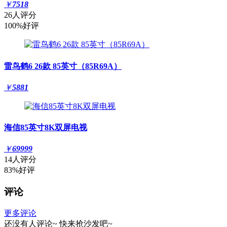
￥
7518
26人评分
100%好评
雷鸟鹤6 26款 85英寸（85R69A）
￥
5881
海信85英寸8K双屏电视
￥
69999
14人评分
83%好评
评论
更多评论
还没有人评论~
快来
抢沙发
吧~