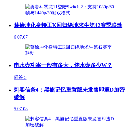
蔡徐坤化身特工K回归绝地求生第42赛季联动
6
07.07
电水壶功率一般有多大，烧水壶多少W？
问答
5
刺客信条4：黑旗记忆重置版未发售即遭D加密
破解
5
07.08