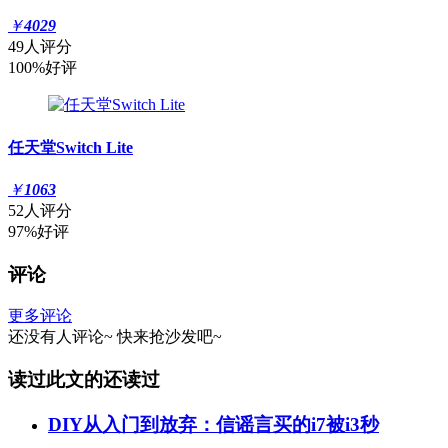
￥
4029
49人评分
100%好评
任天堂Switch Lite
￥
1063
52人评分
97%好评
评论
更多评论
还没有人评论~
快来
抢沙发
吧~
读过此文的还读过
DIY从入门到放弃：信谣言买的i7被i3秒