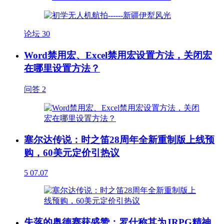
论坛
30
Word禁用宏、Excel禁用宏设置方法，关闭宏
在哪里设置方法？
问答
2
塞尔达传说：时之笛28周年全新重制版上线预
购，60美元定价引热议
5
07.07
失落的奥德赛获盛赞：罗什称其为JRPG精神