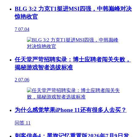
BLG 3:2 力克T1挺进MSI四强，中韩巅峰对决
惊艳收官
7
07.04
任天堂严苛招聘实录：博士应聘者闯关失败，
揭秘游戏智者选拔标准
2
07.06
为什么感觉苹果iPhone 11还有很多人去买？
问答
11
刺客信条4：黑旗记忆重置版2026年7月9日发