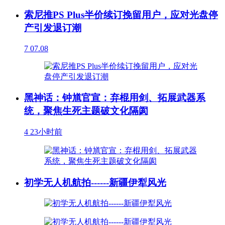
索尼推PS Plus半价续订挽留用户，应对光盘停
产引发退订潮
7
07.08
黑神话：钟馗官宣：弃棍用剑、拓展武器系
统，聚焦生死主题破文化隔阂
4
23小时前
初学无人机航拍------新疆伊犁风光