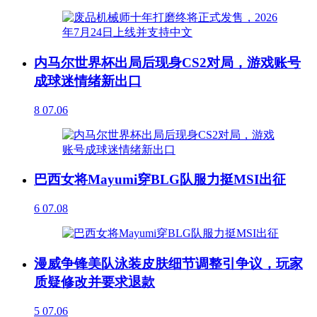
内马尔世界杯出局后现身CS2对局，游戏账号
成球迷情绪新出口
8
07.06
巴西女将Mayumi穿BLG队服力挺MSI出征
6
07.08
漫威争锋美队泳装皮肤细节调整引争议，玩家
质疑修改并要求退款
5
07.06