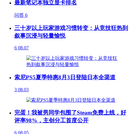
最新笔记本独立显卡排名
问答
6
三十岁以上玩家游戏习惯转变：从竞技狂热到
叙事沉浸与轻量愉悦
6
08.07
索尼PS5夏季特惠8月3日登陆日本全渠道
3
08.03
完蛋！我被男同学包围了Steam免费上线，好
评率98%，主创分工首度公开
6
08.05