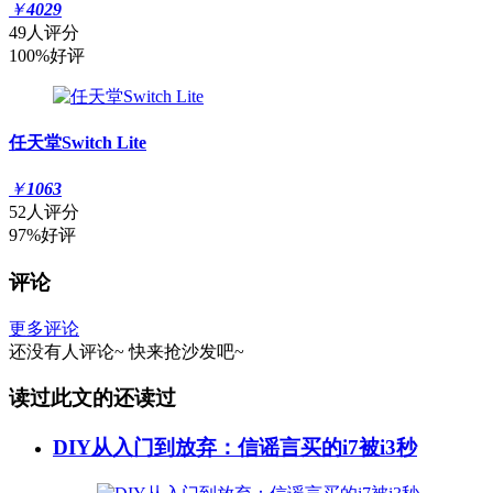
￥
4029
49人评分
100%好评
任天堂Switch Lite
￥
1063
52人评分
97%好评
评论
更多评论
还没有人评论~
快来
抢沙发
吧~
读过此文的还读过
DIY从入门到放弃：信谣言买的i7被i3秒