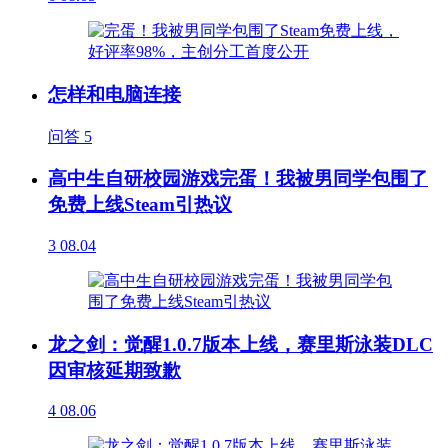
怎样和电脑连接
问答
5
高中生自研校园游戏完蛋！我被男同学包围了
免费上线Steam引热议
3
08.04
龙之剑：觉醒1.0.7版本上线，赛里斯泳装DLC
因审核延期致歉
4
08.06