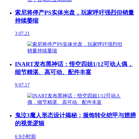
索尼将停产PS实体光盘，玩家呼吁强烈但销量
持续萎缩
3
07.21
INART发布黑神话：悟空四姐1/12可动人偶，
细节精湛、高可动、配件丰富
9
07.17
鬼泣3魔人形态设计揭秘：服饰转化铠甲与翅膀
的视觉逻辑
6
9小时前