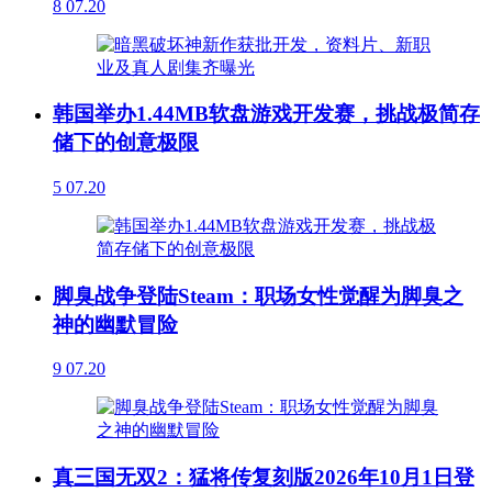
8
07.20
韩国举办1.44MB软盘游戏开发赛，挑战极简存
储下的创意极限
5
07.20
脚臭战争登陆Steam：职场女性觉醒为脚臭之
神的幽默冒险
9
07.20
真三国无双2：猛将传复刻版2026年10月1日登