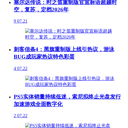
塞尔达传说：时之笛重制版官宣标语超越时
空，复苏，定档2026年
9
07.21
刺客信条4：黑旗重制版上线引热议，游泳
BUG成玩家热议特色彩蛋
4
07.22
PS5实体销量持续低迷，索尼拟终止光盘发行
加速游戏全面数字化
2
07.22