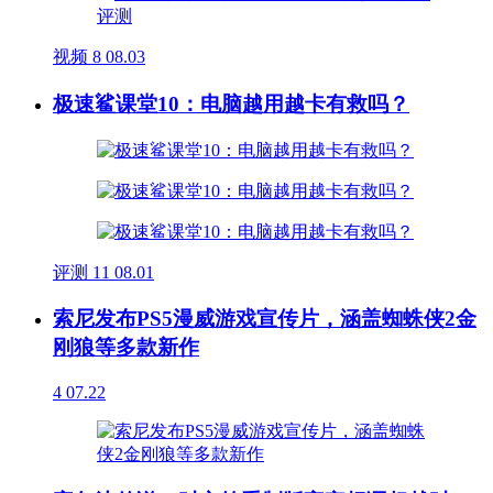
视频
8
08.03
极速鲨课堂10：电脑越用越卡有救吗？
评测
11
08.01
索尼发布PS5漫威游戏宣传片，涵盖蜘蛛侠2金
刚狼等多款新作
4
07.22