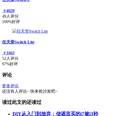
￥
4029
49人评分
100%好评
任天堂Switch Lite
￥
1063
52人评分
97%好评
评论
更多评论
还没有人评论~
快来
抢沙发
吧~
读过此文的还读过
DIY从入门到放弃：信谣言买的i7被i3秒