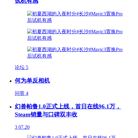
试机有感
论坛
5
何为单反相机
问答
4
幻兽帕鲁1.0正式上线，首日在线96.1万，
Steam销量与口碑双丰收
3
07.20