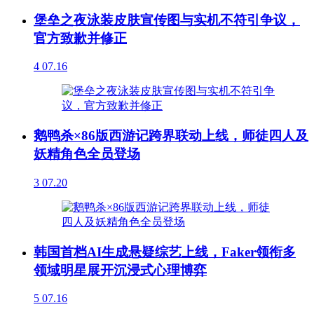
堡垒之夜泳装皮肤宣传图与实机不符引争议，
官方致歉并修正
4
07.16
鹅鸭杀×86版西游记跨界联动上线，师徒四人及
妖精角色全员登场
3
07.20
韩国首档AI生成悬疑综艺上线，Faker领衔多
领域明星展开沉浸式心理博弈
5
07.16