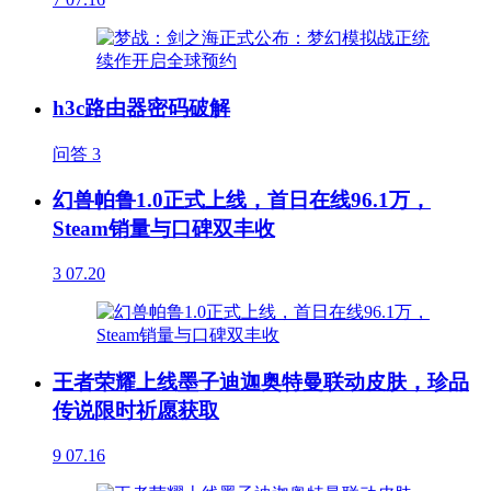
h3c路由器密码破解
问答
3
幻兽帕鲁1.0正式上线，首日在线96.1万，
Steam销量与口碑双丰收
3
07.20
王者荣耀上线墨子迪迦奥特曼联动皮肤，珍品
传说限时祈愿获取
9
07.16