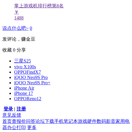
掌上游戏机排行榜第
8
名
￥
1488
说点什么吧~
0
发评论，赚金豆
收藏
0
分享
三星S25
vivo X100s
OPPOFindX7
iQOO Neo9S Pro
iQOO Neo9S Pro+
iPhone Air
iPhone 17
OPPOReno12
登录
|
注册
意见反馈
首页
查报价
问答
论坛
下载
手机
笔记本
游戏硬件
数码影音
家用电
器
办公打印
更多