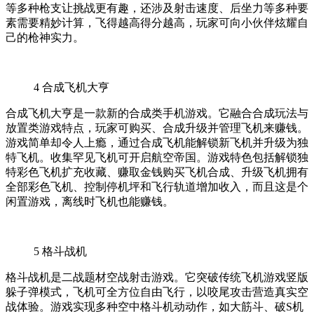
等多种枪支让挑战更有趣，还涉及射击速度、后坐力等多种要
素需要精妙计算，飞得越高得分越高，玩家可向小伙伴炫耀自
己的枪神实力。
4
合成飞机大亨
合成飞机大亨是一款新的合成类手机游戏。它融合合成玩法与
放置类游戏特点，玩家可购买、合成升级并管理飞机来赚钱。
游戏简单却令人上瘾，通过合成飞机能解锁新飞机并升级为独
特飞机。收集罕见飞机可开启航空帝国。游戏特色包括解锁独
特彩色飞机扩充收藏、赚取金钱购买飞机合成、升级飞机拥有
全部彩色飞机、控制停机坪和飞行轨道增加收入，而且这是个
闲置游戏，离线时飞机也能赚钱。
5
格斗战机
格斗战机是二战题材空战射击游戏。它突破传统飞机游戏竖版
躲子弹模式，飞机可全方位自由飞行，以咬尾攻击营造真实空
战体验。游戏实现多种空中格斗机动动作，如大筋斗、破S机