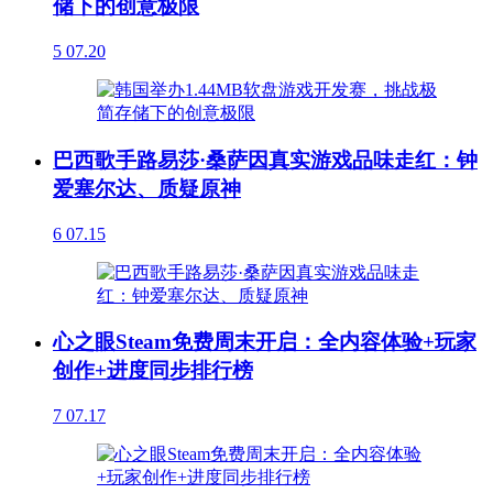
储下的创意极限
5
07.20
巴西歌手路易莎·桑萨因真实游戏品味走红：钟
爱塞尔达、质疑原神
6
07.15
心之眼Steam免费周末开启：全内容体验+玩家
创作+进度同步排行榜
7
07.17