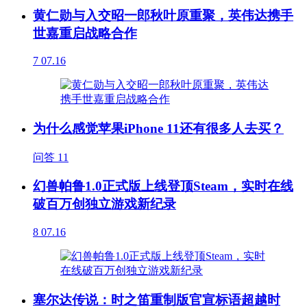
黄仁勋与入交昭一郎秋叶原重聚，英伟达携手
世嘉重启战略合作
7
07.16
为什么感觉苹果iPhone 11还有很多人去买？
问答
11
幻兽帕鲁1.0正式版上线登顶Steam，实时在线
破百万创独立游戏新纪录
8
07.16
塞尔达传说：时之笛重制版官宣标语超越时