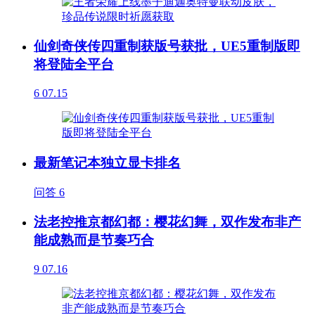
仙剑奇侠传四重制获版号获批，UE5重制版即
将登陆全平台
6
07.15
最新笔记本独立显卡排名
问答
6
法老控推京都幻都：樱花幻舞，双作发布非产
能成熟而是节奏巧合
9
07.16