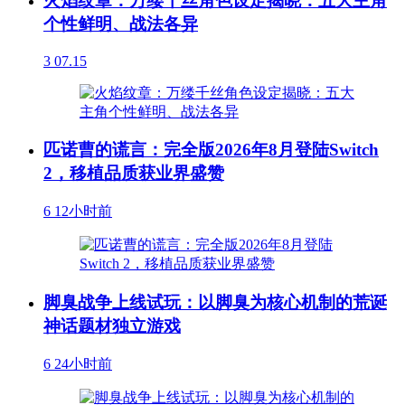
火焰纹章：万缕千丝角色设定揭晓：五大主角
个性鲜明、战法各异
3
07.15
匹诺曹的谎言：完全版2026年8月登陆Switch
2，移植品质获业界盛赞
6
12小时前
脚臭战争上线试玩：以脚臭为核心机制的荒诞
神话题材独立游戏
6
24小时前