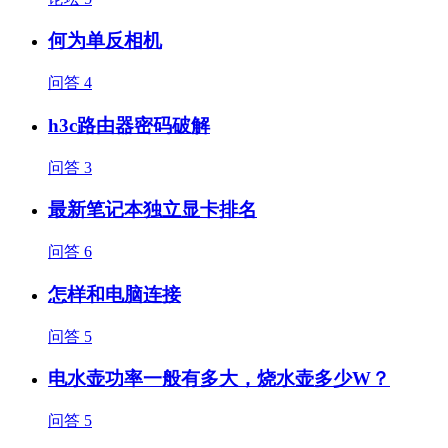
何为单反相机
问答
4
h3c路由器密码破解
问答
3
最新笔记本独立显卡排名
问答
6
怎样和电脑连接
问答
5
电水壶功率一般有多大，烧水壶多少W？
问答
5