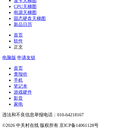
显卡天梯图
CPU天梯图
电源天梯图
固态硬盘天梯图
新品日历
首页
软件
正文
电脑版
申请友链
首页
查报价
手机
笔记本
游戏硬件
影音
家电
违法和不良信息举报电话：010-64218167
©2026 中关村在线 版权所有 京ICP备14061128号