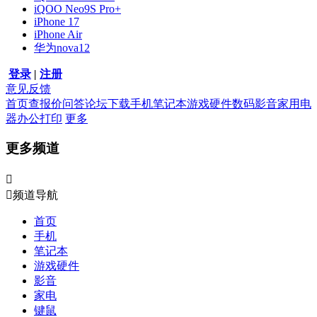
iQOO Neo9S Pro+
iPhone 17
iPhone Air
华为nova12
登录
|
注册
意见反馈
首页
查报价
问答
论坛
下载
手机
笔记本
游戏硬件
数码影音
家用电
器
办公打印
更多
更多频道


频道导航
首页
手机
笔记本
游戏硬件
影音
家电
键鼠