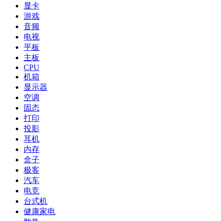
显卡
游戏
音频
电视
平板
主板
CPU
机箱
显示器
空调
固态
打印
投影
耳机
内存
盒子
极客
汽车
电竞
台式机
健康家电