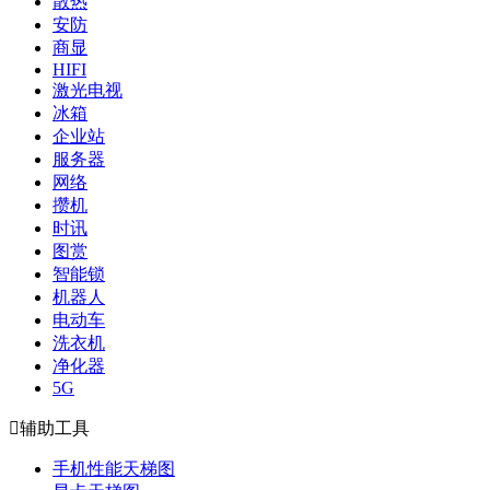
散热
安防
商显
HIFI
激光电视
冰箱
企业站
服务器
网络
攒机
时讯
图赏
智能锁
机器人
电动车
洗衣机
净化器
5G

辅助工具
手机性能天梯图