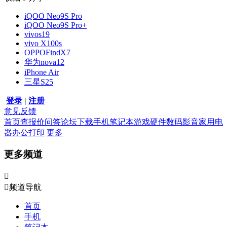
iQOO Neo9S Pro
iQOO Neo9S Pro+
vivos19
vivo X100s
OPPOFindX7
华为nova12
iPhone Air
三星S25
登录
|
注册
意见反馈
首页
查报价
问答
论坛
下载
手机
笔记本
游戏硬件
数码影音
家用电
器
办公打印
更多
更多频道


频道导航
首页
手机