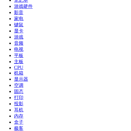
笔记本
游戏硬件
影音
家电
键鼠
显卡
游戏
音频
电视
平板
主板
CPU
机箱
显示器
空调
固态
打印
投影
耳机
内存
盒子
极客