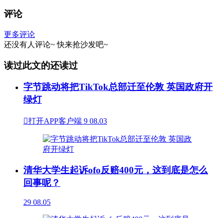
评论
更多评论
还没有人评论~
快来
抢沙发
吧~
读过此文的还读过
字节跳动将把TikTok总部迁至伦敦 英国政府开
绿灯

打开APP客户端
9
08.03
清华大学生起诉ofo反赔400元，这到底是怎么
回事呢？
29
08.05