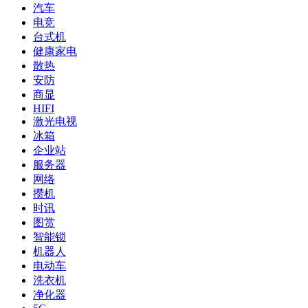
汽车
电竞
台式机
健康家电
散热
安防
商显
HIFI
激光电视
冰箱
企业站
服务器
网络
攒机
时讯
图赏
智能锁
机器人
电动车
洗衣机
净化器