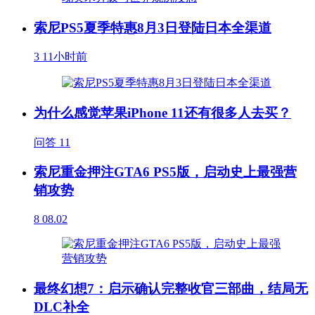
索尼PS5夏季特惠8月3日登陆日本全渠道
3
11小时前
为什么感觉苹果iPhone 11还有很多人去买？
问答
11
索尼重金押注GTA6 PS5版，启动史上最强营
销攻势
8
08.02
最终幻想7：启示确认完整收官三部曲，结局无
DLC补全