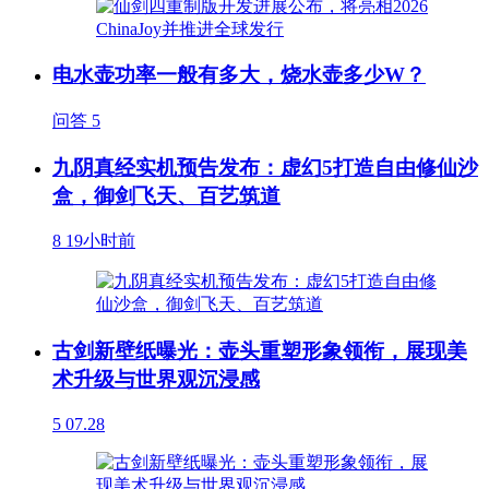
电水壶功率一般有多大，烧水壶多少W？
问答
5
九阴真经实机预告发布：虚幻5打造自由修仙沙
盒，御剑飞天、百艺筑道
8
19小时前
古剑新壁纸曝光：壶头重塑形象领衔，展现美
术升级与世界观沉浸感
5
07.28