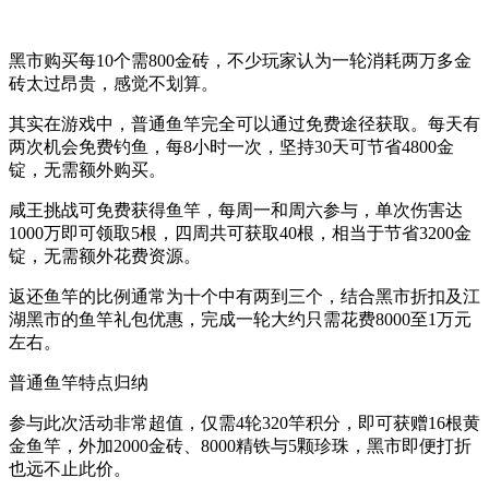
黑市购买每10个需800金砖，不少玩家认为一轮消耗两万多金
砖太过昂贵，感觉不划算。
其实在游戏中，普通鱼竿完全可以通过免费途径获取。每天有
两次机会免费钓鱼，每8小时一次，坚持30天可节省4800金
锭，无需额外购买。
咸王挑战可免费获得鱼竿，每周一和周六参与，单次伤害达
1000万即可领取5根，四周共可获取40根，相当于节省3200金
锭，无需额外花费资源。
返还鱼竿的比例通常为十个中有两到三个，结合黑市折扣及江
湖黑市的鱼竿礼包优惠，完成一轮大约只需花费8000至1万元
左右。
普通鱼竿特点归纳
参与此次活动非常超值，仅需4轮320竿积分，即可获赠16根黄
金鱼竿，外加2000金砖、8000精铁与5颗珍珠，黑市即便打折
也远不止此价。