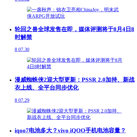
轮回之兽全球发售在即，媒体评测将于8月4日8
时解禁
8
07.30
漫威蜘蛛侠2迎大型更新：PSSR 2.0加持、新战
衣上线、全平台同步优化
8
07.29
iqoo7电池多大？vivo iQOO手机电池容量？