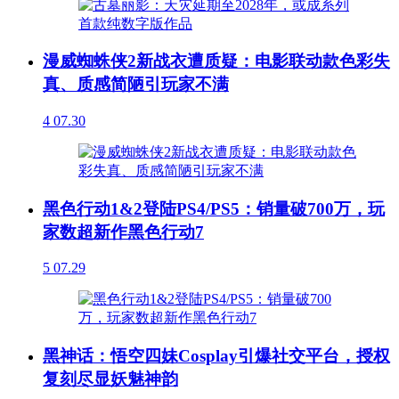
漫威蜘蛛侠2新战衣遭质疑：电影联动款色彩失
真、质感简陋引玩家不满
4
07.30
黑色行动1&2登陆PS4/PS5：销量破700万，玩
家数超新作黑色行动7
5
07.29
黑神话：悟空四妹Cosplay引爆社交平台，授权
复刻尽显妖魅神韵