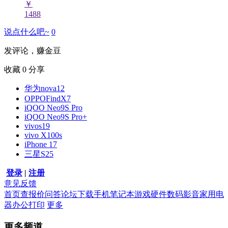
￥
1488
说点什么吧~
0
发评论，赚金豆
收藏
0
分享
华为nova12
OPPOFindX7
iQOO Neo9S Pro
iQOO Neo9S Pro+
vivos19
vivo X100s
iPhone 17
三星S25
登录
|
注册
意见反馈
首页
查报价
问答
论坛
下载
手机
笔记本
游戏硬件
数码影音
家用电
器
办公打印
更多
更多频道