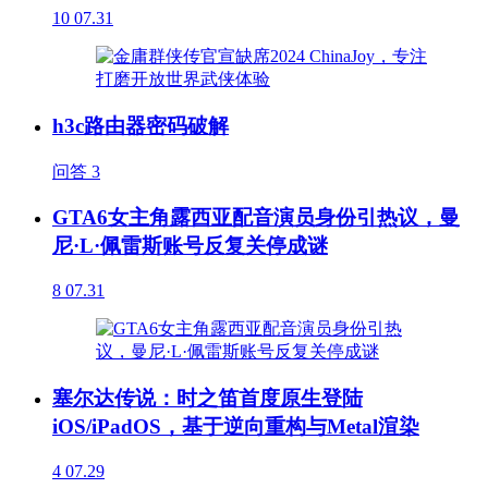
10
07.31
h3c路由器密码破解
问答
3
GTA6女主角露西亚配音演员身份引热议，曼
尼·L·佩雷斯账号反复关停成谜
8
07.31
塞尔达传说：时之笛首度原生登陆
iOS/iPadOS，基于逆向重构与Metal渲染
4
07.29