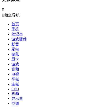


频道导航
首页
手机
笔记本
游戏硬件
影音
家电
键鼠
显卡
游戏
音频
电视
平板
主板
CPU
机箱
显示器
空调