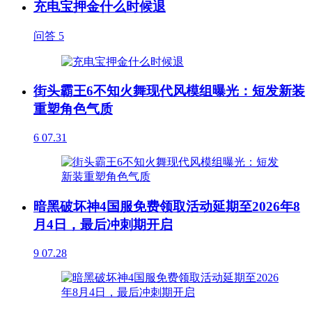
充电宝押金什么时候退
问答
5
街头霸王6不知火舞现代风模组曝光：短发新装
重塑角色气质
6
07.31
暗黑破坏神4国服免费领取活动延期至2026年8
月4日，最后冲刺期开启
9
07.28