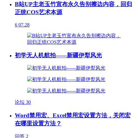
B站UP主老玉竹宣布永久告别擦边内容，回归
正统COS艺术本源
6
07.28
初学无人机航拍------新疆伊犁风光
论坛
30
Word禁用宏、Excel禁用宏设置方法，关闭宏
在哪里设置方法？
问答
2