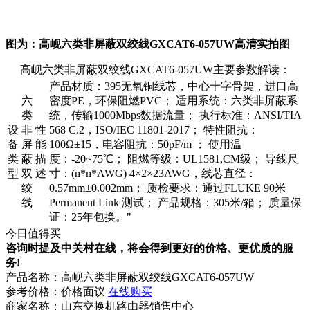
图为：高岘六类非屏蔽双绞线GXCAT6-057UW高清实拍图
高岘六类非屏蔽双绞线GXCAT6-057UW主要参数解读：
产品材质：395无氧铜线芯，中心十字骨架，进口高
六
密度PE，环保阻燃PVC； 适用系统：六类非屏蔽系
类
统，传输1000Mbps数据流量； 执行标准：ANSI/TIA
设
非
性
568 C.2，ISO/IEC 11801-2017； 特性阻抗：
备
屏
能
100Ω±15，电容阻抗：50pF/m ； 使用温
类
蔽
描
度：-20~75℃； 阻燃等级：UL1581,CM级； 导线尺
型
双
述
寸：(n*n*AWG) 4×2×23AWG，线芯直径：
绞
0.57mm±0.002mm； 质检要求：通过FLUKE 90米
线
Permanent Link 测试； 产品规格：305米/箱； 质量保
证：25年包换。"
今日值得买
咨询时提及中关村在线，将会得到更好的价格、更优质的服
务!
产品名称：
高岘六类非屏蔽双绞线GXCAT6-057UW
参考价格：
价格面议
在线购买
商家名称：
山东交换机路由器销售中心