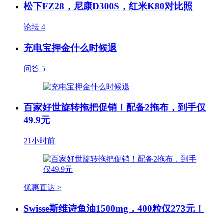
松下FZ28，尼康D300S，红米K80对比照
论坛
4
充电宝押金什么时候退
问答
5
百家好世旋转拖把促销！配备2拖布，到手仅
49.9元
21小时前
优惠直达 >
Swisse斯维诗鱼油1500mg，400粒仅273元！