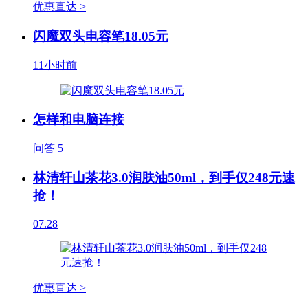
优惠直达 >
闪魔双头电容笔18.05元
11小时前
怎样和电脑连接
问答
5
林清轩山茶花3.0润肤油50ml，到手仅248元速
抢！
07.28
优惠直达 >