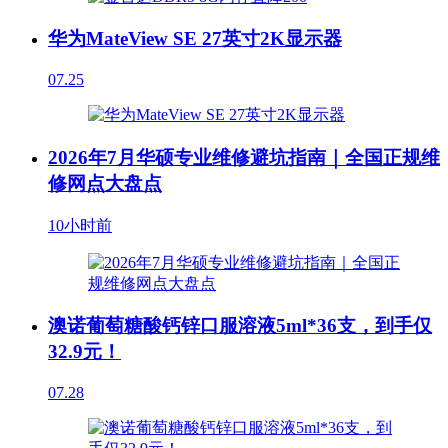
华为MateView SE 27英寸2K显示器
07.25
2026年7月华硕专业维修避坑指南｜全国正规维
修网点大盘点
10小时前
澳诺葡萄糖酸钙锌口服溶液5ml*36支，到手仅
32.9元！
07.28