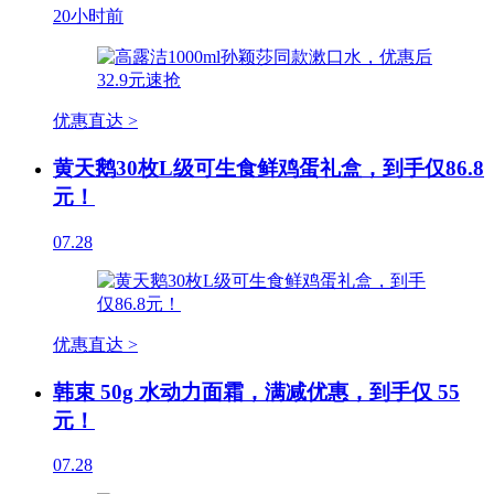
20小时前
优惠直达 >
黄天鹅30枚L级可生食鲜鸡蛋礼盒，到手仅86.8
元！
07.28
优惠直达 >
韩束 50g 水动力面霜，满减优惠，到手仅 55
元！
07.28