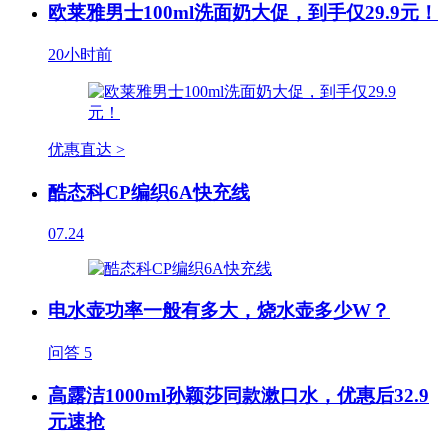
欧莱雅男士100ml洗面奶大促，到手仅29.9元！
20小时前
优惠直达 >
酷态科CP编织6A快充线
07.24
电水壶功率一般有多大，烧水壶多少W？
问答
5
高露洁1000ml孙颖莎同款漱口水，优惠后32.9
元速抢