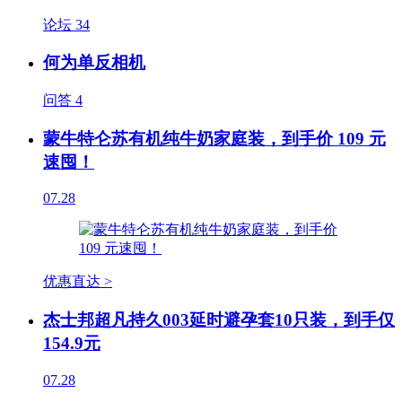
论坛
34
何为单反相机
问答
4
蒙牛特仑苏有机纯牛奶家庭装，到手价 109 元
速囤！
07.28
优惠直达 >
杰士邦超凡持久003延时避孕套10只装，到手仅
154.9元
07.28