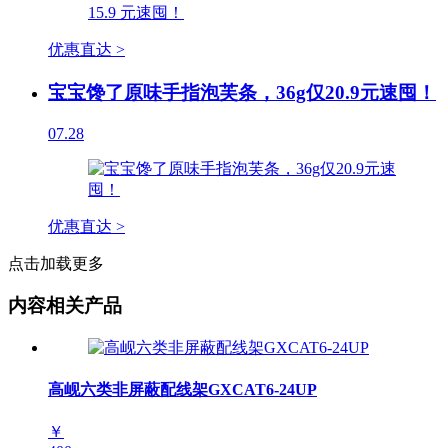
优惠直达 >
宝宝馋了原味手指泡芙条，36g仅20.9元速囤！
07.28
优惠直达 >
点击加载更多
内容相关产品
高岘六类非屏蔽配线架GXCAT6-24UP
￥