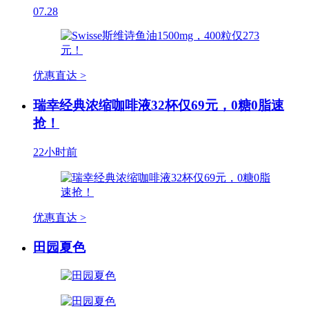
07.28
优惠直达 >
瑞幸经典浓缩咖啡液32杯仅69元，0糖0脂速
抢！
22小时前
优惠直达 >
田园夏色