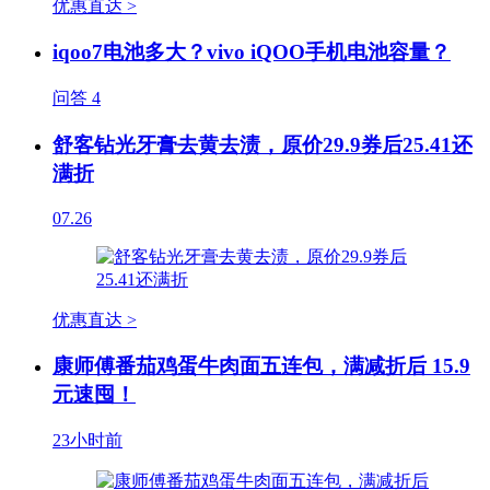
优惠直达 >
iqoo7电池多大？vivo iQOO手机电池容量？
问答
4
舒客钻光牙膏去黄去渍，原价29.9券后25.41还
满折
07.26
优惠直达 >
康师傅番茄鸡蛋牛肉面五连包，满减折后 15.9
元速囤！
23小时前