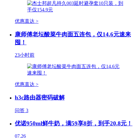
优惠直达 >
康师傅老坛酸菜牛肉面五连包，仅14.6元速来
囤！
23小时前
优惠直达 >
h3c路由器密码破解
问答
3
优诺950ml鲜牛奶，满59享8折，到手20.8元！
07.26