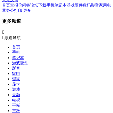
首页
查报价
问答
论坛
下载
手机
笔记本
游戏硬件
数码影音
家用电
器
办公打印
更多
更多频道


频道导航
首页
手机
笔记本
游戏硬件
影音
家电
键鼠
显卡
游戏
音频
电视
平板
主板