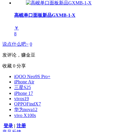
高岘单口面板新品GXMB-1-X
￥
8
说点什么吧~
0
发评论，赚金豆
收藏
0
分享
iQOO Neo9S Pro+
iPhone Air
三星S25
iPhone 17
vivos19
OPPOFindX7
华为nova12
vivo X100s
登录
|
注册
意见反馈