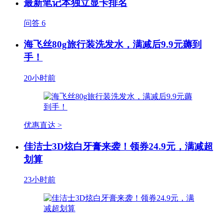
最新笔记本独立显卡排名
问答
6
海飞丝80g旅行装洗发水，满减后9.9元薅到
手！
20小时前
优惠直达 >
佳洁士3D炫白牙膏来袭！领券24.9元，满减超
划算
23小时前