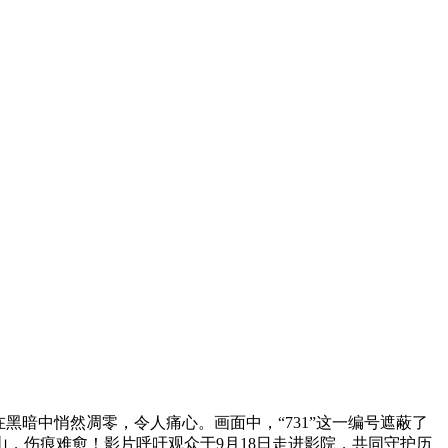
黑暗中悄然凋零，令人痛心。画面中，“731”这一编号遮蔽了
，伤痕难愈！影片呼吁观众于9月18日走进影院，共同守护历