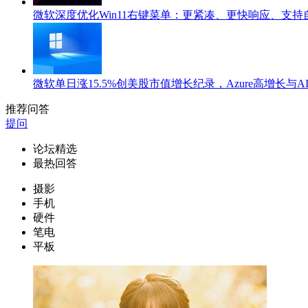
微软深度优化Win11右键菜单：更紧凑、更快响应、支持
微软单日涨15.5%创美股市值增长纪录，Azure高增长与
推荐问答
提问
论坛精选
最热回答
摄影
手机
硬件
笔电
平板