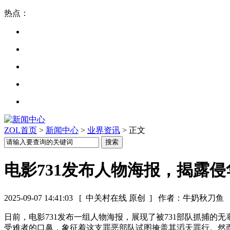
热点：
ZOL首页
>
新闻中心
>
业界资讯
> 正文
电影731发布人物海报，揭露
2025-09-07 14:41:03
[ 中关村在线 原创 ]
作者：牛奶秋刀鱼
日前，电影731发布一组人物海报，展现了被731部队抓捕的
受难者的口鼻，象征着这支罪恶部队试图掩盖其滔天罪行。然而