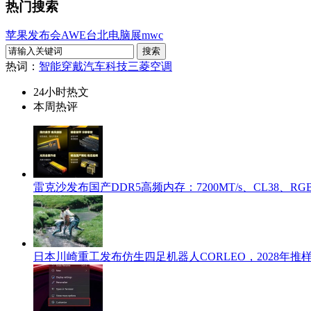
热门搜索
苹果发布会
AWE
台北电脑展
mwc
热词：
智能穿戴
汽车科技
三菱空调
24小时热文
本周热评
雷克沙发布国产DDR5高频内存：7200MT/s、CL38、R
日本川崎重工发布仿生四足机器人CORLEO，2028年推样