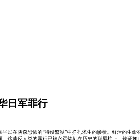
侵华日军罪行
无辜平民在阴森恐怖的“特设监狱”中挣扎求生的惨状。鲜活的生命在
，这些反人类的暴行已被永远铭刻在历史的耻辱柱上，铁证如山